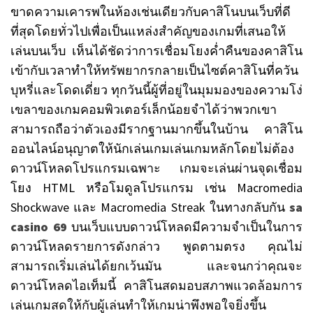
ขาดความเคารพในห้องเช่นเดียวกับคาสิโนบนเว็บที่ดี
ที่สุดโดยทั่วไปเพื่อเป็นแหล่งสำคัญของเกมที่เสนอให้
เล่นบนเว็บ เห็นได้ชัดว่าการเชื่อมโยงค่ำคืนของคาสิโน
เข้ากับเวลาทำให้ทรัพยากรกลายเป็นไซต์คาสิโนที่ควัน
บุหรี่และโดดเดี่ยว ทุกวันนี้ผู้ที่อยู่ในมุมมองของความโง่
เขลาของเกมคอมพิวเตอร์เล็กน้อยจำได้ว่าพวกเขา
สามารถถือว่าตัวเองมีรากฐานมากขึ้นในบ้าน คาสิโน
ออนไลน์อนุญาตให้นักเล่นเกมเล่นเกมหลักโดยไม่ต้อง
ดาวน์โหลดโปรแกรมเฉพาะ เกมจะเล่นผ่านจุดเชื่อม
โยง HTML หรือโมดูลโปรแกรม เช่น Macromedia
Shockwave และ Macromedia Streak ในทางกลับกัน
sa
casino 69
บนเว็บแบบดาวน์โหลดมีความจำเป็นในการ
ดาวน์โหลดรายการดังกล่าว พูดตามตรง คุณไม่
สามารถเริ่มเล่นได้ยกเว้นมัน และจนกว่าคุณจะ
ดาวน์โหลดไอเท็มนี้ คาสิโนสดมอบสภาพแวดล้อมการ
เล่นเกมสดให้กับผู้เล่นทำให้เกมน่าพึงพอใจยิ่งขึ้น