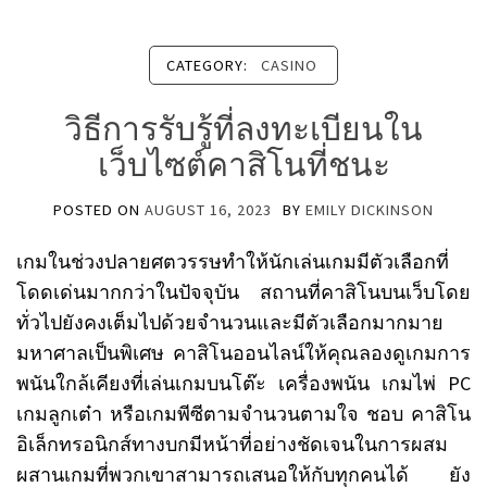
CATEGORY:
CASINO
วิธีการรับรู้ที่ลงทะเบียนใน
เว็บไซต์คาสิโนที่ชนะ
POSTED ON
AUGUST 16, 2023
BY
EMILY DICKINSON
เกมในช่วงปลายศตวรรษทำให้นักเล่นเกมมีตัวเลือกที่
โดดเด่นมากกว่าในปัจจุบัน สถานที่คาสิโนบนเว็บโดย
ทั่วไปยังคงเต็มไปด้วยจำนวนและมีตัวเลือกมากมาย
มหาศาลเป็นพิเศษ คาสิโนออนไลน์ให้คุณลองดูเกมการ
พนันใกล้เคียงที่เล่นเกมบนโต๊ะ เครื่องพนัน เกมไพ่ PC
เกมลูกเต๋า หรือเกมพีซีตามจำนวนตามใจ ชอบ คาสิโน
อิเล็กทรอนิกส์ทางบกมีหน้าที่อย่างชัดเจนในการผสม
ผสานเกมที่พวกเขาสามารถเสนอให้กับทุกคนได้ ยัง