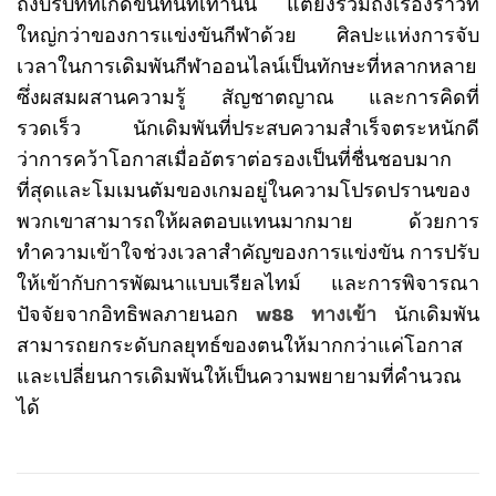
ถึงบริบทที่เกิดขึ้นทันทีเท่านั้น แต่ยังรวมถึงเรื่องราวที่
ใหญ่กว่าของการแข่งขันกีฬาด้วย ศิลปะแห่งการจับ
เวลาในการเดิมพันกีฬาออนไลน์เป็นทักษะที่หลากหลาย
ซึ่งผสมผสานความรู้ สัญชาตญาณ และการคิดที่
รวดเร็ว นักเดิมพันที่ประสบความสำเร็จตระหนักดี
ว่าการคว้าโอกาสเมื่ออัตราต่อรองเป็นที่ชื่นชอบมาก
ที่สุดและโมเมนตัมของเกมอยู่ในความโปรดปรานของ
พวกเขาสามารถให้ผลตอบแทนมากมาย ด้วยการ
ทำความเข้าใจช่วงเวลาสำคัญของการแข่งขัน การปรับ
ให้เข้ากับการพัฒนาแบบเรียลไทม์ และการพิจารณา
ปัจจัยจากอิทธิพลภายนอก
w88 ทางเข้า
นักเดิมพัน
สามารถยกระดับกลยุทธ์ของตนให้มากกว่าแค่โอกาส
และเปลี่ยนการเดิมพันให้เป็นความพยายามที่คำนวณ
ได้