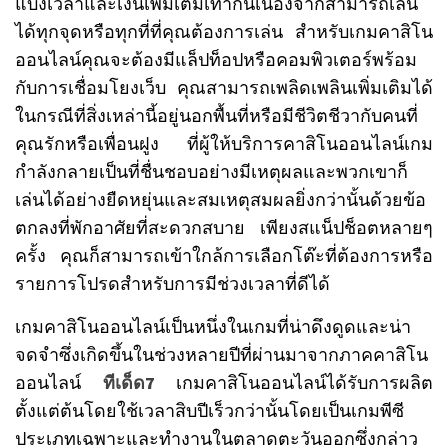
แบ่งเวลาและเงินเพิ่มเติมเท่ากันเนื่องจากสามารถเล่น
ได้ทุกจุดหรือทุกที่ที่คุณต้องการเล่น สำหรับเกมคาสิโน
ออนไลน์คุณจะต้องมีแล็ปท็อปหรือคอมพิวเตอร์พร้อม
กับการเชื่อมโยงเว็บ คุณสามารถเพลิดเพลินเพิ่มเติมได้
ในกรณีที่สิ่งเหล่านี้อยู่นอกพื้นที่หรือมีชีวิตชีวากับคนที่
คุณรักหรือเพื่อนฝูง ที่ผู้ให้บริการคาสิโนออนไลน์เกม
กำลังกลายเป็นที่ชื่นชอบอย่างมีเหตุผลและพวกเขาก็
เล่นได้อย่างยืดหยุ่นและสมเหตุสมผลยิ่งกว่านั้นด้วยข้อ
ตกลงที่พักอาศัยที่สะดวกสบาย เพียงสแน็ปช็อตหลายๆ
ครั้ง คุณก็สามารถเข้าใกล้การเลือกโต๊ะที่ต้องการหรือ
รายการโปรดสำหรับการมีช่วงเวลาที่ดีได้
เกมคาสิโนออนไลน์เป็นหนึ่งในเกมที่น่าดึงดูดและน่า
จดจำซึ่งเกิดขึ้นในช่วงหลายปีที่ผ่านมาจากภาคคาสิโน
ออนไลน์
ทีเด็ด7
เกมคาสิโนออนไลน์ได้รับการผลิต
ตั้งแต่ต้นโดยใช้เวลาสิบปีเร็วกว่านั้นโดยเป็นเกมพีซี
ประเภทเฉพาะและทำงานในตลาดตะวันออกซึ่งกล่าว