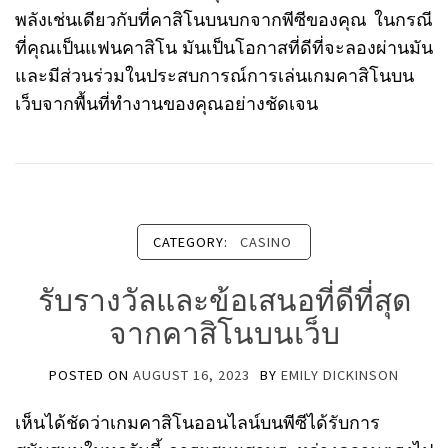
พลังเช่นเดียวกับที่คาสิโนบนบกจากพีซีของคุณ ในกรณี
ที่คุณเป็นแฟนคาสิโน มันเป็นโอกาสที่ดีที่จะลองผ่านมัน
และมีส่วนร่วมในประสบการณ์การเล่นเกมคาสิโนบน
เว็บจากพื้นที่ทำงานของคุณอย่างชัดเจน
CATEGORY:
CASINO
รับรางวัลและข้อเสนอที่ดีที่สุด
จากคาสิโนบนเว็บ
POSTED ON
AUGUST 16, 2023
BY
EMILY DICKINSON
เห็นได้ชัดว่าเกมคาสิโนออนไลน์บนพีซีได้รับการ