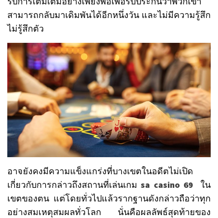
รับการเติมเต็มอย่างเพียงพอเพื่อรับประกันว่าพวกเขา
สามารถกลับมาเดิมพันได้อีกหนึ่งวัน และไม่มีความรู้สึก
ไม่รู้สึกตัว
อาจยังคงมีความแข็งแกร่งที่บางเขตในอดีตไม่เปิด
เกี่ยวกับการกล่าวถึงสถานที่เล่นเกม
sa casino 69
ใน
เขตของตน แต่โดยทั่วไปแล้วรากฐานดังกล่าวถือว่าทุก
อย่างสมเหตุสมผลทั่วโลก นั่นคือผลลัพธ์สุดท้ายของ