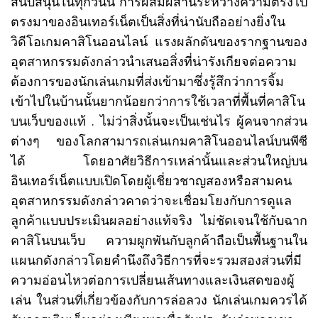
สนับสนุนในทุกวันนี้ การผสมผสานระหว่างความตรงไป
ตรงมาของอินเทอร์เน็ตเป็นสิ่งที่น่านับถืออย่างยิ่งใน
วิดีโอเกมคาสิโนออนไลน์ แรงผลักดันของรากฐานของ
อุตสาหกรรมดังกล่าวนำเสนอสิ่งที่น่ารังเกียจต่อความ
ต้องการของนักเล่นเกมที่ส่งเข้ามาซึ่งรู้สึกว่าการจิ้ม
เข้าไปในบ้านนั้นยากน้อยกว่าการใช้เวลาที่พื้นที่คาสิโน
บนเว็บของแท้ . ไม่ว่าสิ่งนั้นจะเป็นเช่นไร ผู้คนจากส่วน
ต่างๆ ของโลกสามารถเล่นเกมคาสิโนออนไลน์บนพีซี
ได้ โดยอาศัยวิธีการเหล่านั้นและส่วนใหญ่บน
อินเทอร์เน็ตแบบเปิดโดยผู้เชี่ยวชาญสองหรือสามคน
อุตสาหกรรมดังกล่าวคาดว่าจะเชื่อมโยงกับการดูแล
ลูกค้าแบบประเมินผลอย่างแท้จริง ไม่ชัดเจนใช้กับฉาก
คาสิโนบนเว็บ ความผูกพันกับลูกค้าถือเป็นพื้นฐานใน
แผนกดังกล่าวโดยคำนึงถึงวิธีการที่จะรวมสองส่วนที่มี
ความอ่อนไหวต่อการเปลี่ยนเส้นทางและเงินสดของผู้
เล่น ในส่วนที่เกี่ยวข้องกับการล่อลวง นักเล่นเกมควรได้