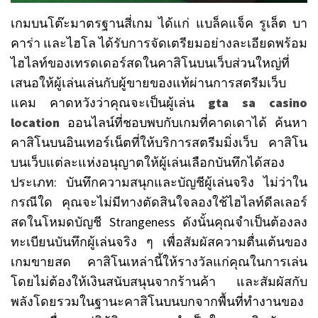
เกมบนโต๊ะมาตรฐานสี่เกม ได้แก่ แบล็คแจ็ค รูเล็ต บา
คาร่า และไฮโล ได้รับการจัดเตรียมอย่างละเอียดพร้อม
ไฮไลท์ของเทรดเดอร์สดในคาสิโนบนเว็บส่วนใหญ่ที่
เสนอให้ผู้เล่นเล่นกับผู้ขายของแท้ผ่านการสตรีมเว็บ
แคม คาดหวังว่าคุณจะเป็นผู้เล่น
gta sa casino
location
ออนไลน์ที่ชอบพบกับเกมที่คาดเดาได้ ค้นหา
คาสิโนบนอินเทอร์เน็ตที่ให้บริการสตรีมมิ่งเว็บ คาสิโน
บนเว็บแต่ละแห่งอนุญาตให้ผู้เล่นเลือกบันทึกได้สอง
ประเภท: บันทึกความสนุกและบัญชีผู้เล่นจริง ไม่ว่าใน
กรณีใด คุณจะไม่มีทางตัดสินใจลองใช้ไฮไลท์ดีลเลอร์
สดในโหมดบัญชี Strangeness ดังนั้นคุณจำเป็นต้องลง
ทะเบียนบันทึกผู้เล่นจริง ๆ เพื่อสัมผัสความตื่นเต้นของ
เกมขายสด คาสิโนเหล่านี้ให้รางวัลแก่คุณในการเล่น
โดยไม่ต้องให้เงินสนับสนุนจากร้านค้า และสัมผัสกับ
พลังโดยรวมในฐานะคาสิโนบนบกจากพื้นที่ทำงานของ