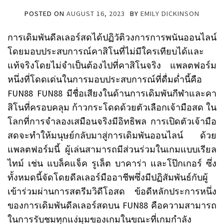
POSTED ON
AUGUST 16, 2023
BY
EMILY DICKINSON
การเดิมพันดีลเลอร์สดได้ปฏิวัติวงการการพนันออนไลน์
โดยมอบประสบการณ์คาสิโนที่ไม่มีใครเทียบได้และ
แท้จริงโดยไม่จำเป็นต้องไปที่คาสิโนจริง แพลตฟอร์ม
หนึ่งที่โดดเด่นในการมอบประสบการณ์ที่ดื่มด่ำนี้คือ
FUN88 FUN88 มีชื่อเสียงในด้านการเดิมพันกีฬาและคา
สิโนที่ครอบคลุม ก้าวกระโดดด้วยตัวเลือกเจ้ามือสด ใน
โลกที่การจำลองเสมือนจริงมีอิทธิพล การเปิดตัวเจ้ามือ
สดจะทำให้มนุษย์กลับมาสู่การเดิมพันออนไลน์ ด้วย
แพลตฟอร์มนี้ ผู้เล่นสามารถมีส่วนร่วมในเกมแบบเรียล
ไทม์ เช่น แบล็คแจ็ค รูเล็ต บาคาร่า และโป๊กเกอร์ ซึ่ง
ทั้งหมดนี้จัดโดยดีลเลอร์มืออาชีพซึ่งมีปฏิสัมพันธ์กับผู้
เข้าร่วมผ่านการสตรีมวิดีโอสด ข้อดีหลักประการหนึ่ง
ของการเดิมพันดีลเลอร์สดบน FUN88 คือความสามารถ
ในการรับชมทุกแง่มุมของเกมในขณะที่เกมกำลัง