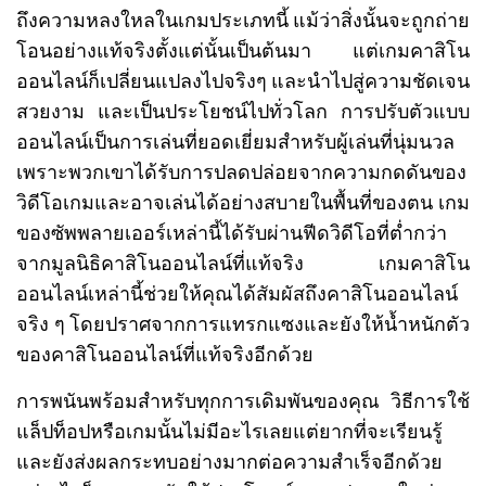
ถึงความหลงใหลในเกมประเภทนี้ แม้ว่าสิ่งนั้นจะถูกถ่าย
โอนอย่างแท้จริงตั้งแต่นั้นเป็นต้นมา แต่เกมคาสิโน
ออนไลน์ก็เปลี่ยนแปลงไปจริงๆ และนำไปสู่ความชัดเจน
สวยงาม และเป็นประโยชน์ไปทั่วโลก การปรับตัวแบบ
ออนไลน์เป็นการเล่นที่ยอดเยี่ยมสำหรับผู้เล่นที่นุ่มนวล
เพราะพวกเขาได้รับการปลดปล่อยจากความกดดันของ
วิดีโอเกมและอาจเล่นได้อย่างสบายในพื้นที่ของตน เกม
ของซัพพลายเออร์เหล่านี้ได้รับผ่านฟีดวิดีโอที่ต่ำกว่า
จากมูลนิธิคาสิโนออนไลน์ที่แท้จริง เกมคาสิโน
ออนไลน์เหล่านี้ช่วยให้คุณได้สัมผัสถึงคาสิโนออนไลน์
จริง ๆ โดยปราศจากการแทรกแซงและยังให้น้ำหนักตัว
ของคาสิโนออนไลน์ที่แท้จริงอีกด้วย
การพนันพร้อมสำหรับทุกการเดิมพันของคุณ วิธีการใช้
แล็ปท็อปหรือเกมนั้นไม่มีอะไรเลยแต่ยากที่จะเรียนรู้
และยังส่งผลกระทบอย่างมากต่อความสำเร็จอีกด้วย