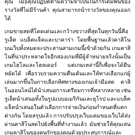
คุณ เมื่อคุณปฏิบัติตามความจำเป็นในการเดิมพันของ
รางวัลที่ไม่มีร้านค้า คุณสามารถนำรางวัลของคุณออก
ได้
เกมขายสดที่โดดเด่นและกว้างขวางที่สุดในทุกวันนี้คือ
รูเล็ต แบล็คแจ็คและบาคาร่า โดยพื้นฐานแล้วคาสิโน
บนเว็บทั้งหมดจะประสานสามเกมนี้เข้าด้วยกัน เกมคาสิ
โนที่น่าประหลาดใจอีกสองเกมที่มีผู้จำหน่ายจริงนั้นเป็น
เกมไฮโลและโฮลเดอร์ แต่เกมเหล่านี้ก็เพื่อจะได้ยืน
หยัดได้ เพื่อรวบรวมความตื่นเต้นและให้ทางเลือกแก่ผู้
เล่นมากขึ้นในการเลือกทิศทางของเกมเจ้ามือสด คาสิ
โนออนไลน์ได้นำเสนอการเตรียมการที่หลากหลาย เช่น
รูเล็ตนำเสนอทั้งในรูปแบบอเมริกันและยุโรป และแบล็ค
แจ็คนำเสนอในตัวเลือกการจ่ายเงินก่อนกำหนดที่แตก
ต่างกัน โดยสรุปแล้ว การปรับปรุงเว็บแคมของเว็บได้ส่ง
ผ่านคาสิโนสดไปยังพื้นที่ทำงานแล้ว มันช่วยให้คุณเล่น
เกมคาสิโนของคนรักของคุณด้วยประสบการณ์และ