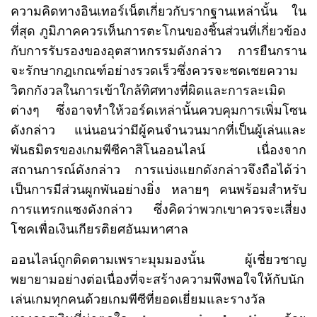
ความคิดทางอินเทอร์เน็ตเกี่ยวกับรากฐานเหล่านั้น ใน
ที่สุด ภูมิภาคควรเห็นการตะโกนของชิ้นส่วนที่เกี่ยวข้อง
กับการรับรองของอุตสาหกรรมดังกล่าว การยืนกราน
จะรักษากฎเกณฑ์อย่างรวดเร็วซึ่งควรจะชดเชยความ
วิตกกังวลในการเข้าใกล้ทิศทางที่ผิดและการละเมิด
ต่างๆ ซึ่งอาจทำให้วอร์ดเหล่านั้นควบคุมการเพิ่มโซน
ดังกล่าว แน่นอนว่ามีผู้คนจำนวนมากที่เป็นผู้เล่นและ
พันธมิตรของเกมพีซีคาสิโนออนไลน์ เนื่องจาก
สถานการณ์ดังกล่าว การแบ่งแยกดังกล่าวจึงถือได้ว่า
เป็นการมีส่วนผูกพันอย่างยิ่ง หลายๆ คนพร้อมสำหรับ
การแทรกแซงดังกล่าว ซึ่งคิดว่าพวกเขาควรจะเสี่ยง
โชคเพื่อเงินเกียรติยศอันมหาศาล
ออนไลน์ถูกติดตามเพราะมุมมองนั้น ผู้เชี่ยวชาญ
พยายามอย่างต่อเนื่องที่จะสร้างความพึงพอใจให้กับนัก
เล่นเกมทุกคนด้วยเกมพีซีที่ยอดเยี่ยมและรางวัล