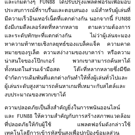
และเกมต่างๆ FUN88 ได้ปรับปรุงแพลตฟอร์มเพื่อมอบ
ประสบการณ์ที่ราบรื่นและตอบสนอง แม้สำหรับผู้เล่นที่
มีความเร็วอินเทอร์เน็ตที่แตกต่างกัน นอกจากนี้ FUN88
ยังมีเกมดีลเลอร์สดที่หลากหลาย ตามความต้องการ
และระดับทักษะที่แตกต่างกัน ไม่ว่าผู้เล่นจะมอง
หาความท้าทายเชิงกลยุทธ์ของแบล็คแจ็ค ความคาด
หมายของรูเล็ต ความสง่างามของบาคาร่า หรือความ
น่าสนใจของโป๊กเกอร์ พวกเขาสามารถค้นหาได้
ทั้งหมดในส่วนเจ้ามือสด โต๊ะที่หลากหลายซึ่งมีขีด
จำกัดการเดิมพันที่แตกต่างกันทำให้ทั้งผู้เล่นทั่วไปและ
ผู้เล่นระดับสูงสามารถค้นหาเกมที่เหมาะกับสไตล์และ
งบประมาณของพวกเขาได้
ความปลอดภัยเป็นสิ่งสำคัญยิ่งในการพนันออนไลน์
และ FUN88 ให้ความสำคัญกับการสร้างสภาพแวดล้อม
ที่ปลอดภัยให้กับผู้ใช้ แพลตฟอร์มดังกล่าวใช้
เทคโนโลยีการเข้ารหัสขั้นสูงเพื่อปกป้องข้อมูลส่วน