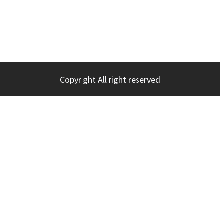
Copyright All right reserved