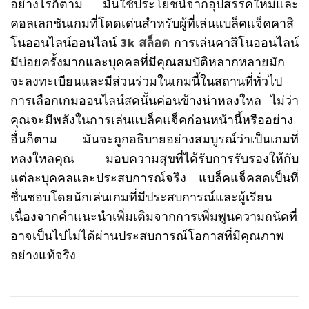
อย่างไรก็ตาม มันใช้ประโยชน์จากอุปสรรคใหม่และ
คอลเลกชันเกมที่โดดเด่นสำหรับผู้ที่เล่นแบล็คแจ็คคาสิ
โนออนไลน์ออนไลน์
3k สล็อต
การเล่นคาสิโนออนไลน์
มีบ่อยครั้งมากและบุคคลที่มีคุณสมบัติหลากหลายมัก
จะลงทะเบียนและมีส่วนร่วมในเกมนี้ในสถานที่ทั่วไป
การเลือกเกมออนไลน์สดนั้นค่อนข้างน่าหลงใหล ไม่ว่า
คุณจะมีพลังในการเล่นแบล็คแจ็คก่อนหน้านี้หรืออย่าง
อื่นก็ตาม มันจะถูกอธิบายอย่างสมบูรณ์ว่าเป็นเกมที่
หลงใหลคุณ มอบความสุขที่ได้รับการรับรองให้กับ
แต่ละบุคคลและประสบการณ์จริง แบล็คแจ็คสดเป็นที่
ชื่นชอบโดยนักเล่นเกมที่มีประสบการณ์และผู้เรียน
เนื่องจากคำแนะนำเพิ่มเติมจากการเพิ่มพูนความถนัดที่
อาจเป็นไปไม่ได้ผ่านประสบการณ์โอกาสที่มีคุณภาพ
อย่างแท้จริง