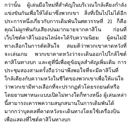
กว่านั้น ผู้เล่นมือใหม่ที่สำคัญในบริเวณใกล้เคียงกำลัง
แข่งขันกันเพื่อให้ได้มาซึ่งพวกเขา สิ่งที่เป็นไปไม่ได้อีก
ประการหนึ่งเกี่ยวกับการเดิมพันในศตวรรษที่ 21 ก็คือ
คุณไม่ผูกพันกับเสียงบ่นมากมายจากคาสิโน ก่อนที่
เว็บไซต์คาสิโนออนไลน์จะได้รับความนิยม ผู้คนไม่มี
ทางเลือกในการตัดสินใจ สมมติว่าพวกเขาคาดหวังที่
จะเล่นเกม พวกเขาคาดหวังว่าจะเดินออกไปใกล้ไซต์
คาสิโนทางบก และดูที่นี่เพื่อดูข้อมูลสำคัญเพิ่มเติม การ
ประชุมสองสามครั้งถือว่าน่าพึงพอใจที่จะมีคาสิโนที่
ใกล้เคียงกับความหวังในชีวิตของพวกเขาเพื่อให้แน่ใจ
ว่าพวกเขามีทางเลือกที่จะปรากฏตัวโดยรถยนต์หรือ
โดยยานพาหนะแบบเปิดไม่ทางใดก็ทางหนึ่ง ผู้เล่นเหล่า
นี้สามารถเคารพความสนุกสนานในการเดิมพันได้
มากกว่าบุคคลที่คาดหวังจะเดินทางโดยใช้เครื่องบิน
เพื่อแสดงที่ไซต์คาสิโนทางบก