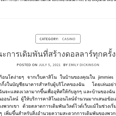
CATEGORY:
CASINO
ะการเดิมพันที่สร้างดอลลาร์ทุกครั้ง
POSTED ON
JULY 5, 2021
BY
EMILY DICKINSON
งินก้อนโตง่ายๆ จากเว็บคาสิโน ในบ้านของคุณใน jimmies
งจ็อกกิ้งในบัญชีธนาคารสำหรับผู้บริโภคของฉัน โดยเล่นอย่า
้นฉันจะแสดงเวลามากขึ้นเพื่ออุทิศให้กับลูกๆ และบ้านของฉัน
นไลน์ ผู้ให้บริการคาสิโนออนไลน์จำนวนมากเสนอข้อเสนอ
พวกเขา ด้วยตลาดการเดิมพันเวิลด์ไวด์เว็บแม้ในช่วงเริ่ม
่ ๆ เพิ่มขึ้นสำหรับสิ่งอำนวยความสะดวกการเดิมพันของพวก