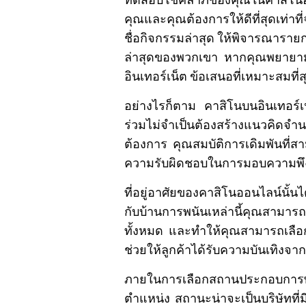
คุณและคุณต้องการให้ดีที่สุดเท่าที
ชื่อกิจกรรมล่าสุด ให้พิจารณาราย
ล่าสุดของพวกเขา หากคุณพยายาม
อินเทอร์เน็ต ข้อเสนอที่เหมาะสมท
อย่างไรก็ตาม คาสิโนบนอินเทอร์เน็
ร่วมไม่จำเป็นต้องสร้างแนวคิดจำน
ต้องการ คุณสมบัติการเดิมพันที่สา
ความรับผิดชอบในการมอบความพึงพ
ที่อยู่อาศัยของคาสิโนออนไลน์นั้
กับบ้านการพนันเหล่านี้คุณสามา
ทั้งหมด และทำให้คุณสามารถเลือกพื
ช่วยให้ลูกค้าได้รับความบันเทิงจากเ
ภายในการเลือกสถานประกอบการพนันบ
ตำแหน่ง สถานะน่าจะเป็นบริษัทที่มีช