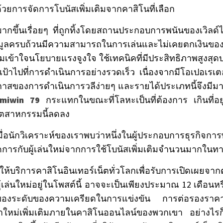
ด้วยการจัดการโบนัสเพิ่มเติมจากคาสิโนที่เลือก
วนมากขึ้นเรื่อยๆ ที่ถูกทิ้งโดยสถานประกอบการพนันของเวิลด์
อมูลครบถ้วนมีความสามารถในการเล่นและไม่เคยตกเงินของ
ามเข้าใจนโยบายแรงจูงใจ ใช้เทคนิคที่มีประสิทธิภาพสูงสุ
เป้าไปที่การดำเนินการอย่างรวดเร็ว เนื่องจากมีโอเปอเรเ
าสของการดำเนินการวลีง่ายๆ และรายได้ประเภทนี้จึงมีมาก
imiwin 79
กระแทกในขณะที่โลหะเป็นที่ต้องการ เกินที่อย
ุตสาหกรรมนี้ลดลง
มื่อนักวิเคราะห์ของเราพบว่าหนึ่งในผู้ประกอบการธุรกิจ
ัดการกับผู้เล่นใหม่จากการใช้โบนัสเพิ่มเติมจำนวนมากในทาง
ผู้ให้บริการคาสิโนอินเทอร์เน็ตทั่วโลกเพื่อรับการเปิดเผย
เล่นใหม่อยู่ในโพสต์นี้ อาจจะเป็นเพียงประมาณ 12 เดือนหรือ 
ของระดับของความเครียดในการแข่งขัน การต่อรองราคาโบ
นักกีฬาใหม่เพิ่มเติมภายในคาสิโนออนไลน์ของพวกเขา อย่างไ