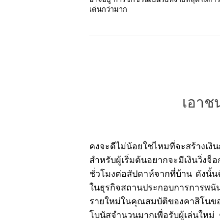
เด่นกว่ามาก
เอาชน
คงจะดีไม่น้อยใช่ไหมที่จะสร้างเ
สำหรับผู้เริ่มต้นอยากจะมีเงินวิ่
ชั่วโมงต่อสัปดาห์จากที่บ้าน ดังนั
ในธุรกิจสถานประกอบการการพนันออ
รายใหม่ในคุณสมบัติของคาสิโนของ
โบนัสจำนวนมากเพื่อรับผู้เล่นใหม