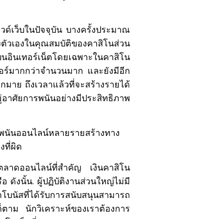
ไวด์เว็บในปัจจุบัน บางครั้งประมาณ
ตัวเองในคุณสมบัติของคาสิโนส่วน
ดบนอินเทอร์เน็ตโดยเฉพาะในคาสิโน
ตอร์มากกว่าจำนวนมาก และยังมีอีก
มาย ถึงเวลาแล้วที่จะสร้างรายได้
ู่อาศัยการพนันอย่างมีประสิทธิภาพ
การพนันออนไลน์หลายรายสร้างทาง
ที่ผิด
จากตลาดออนไลน์ที่สำคัญ เงินคาสิโน
ดังนั้น. ผู้ปฏิบัติงานส่วนใหญ่ไม่มี
นัสที่ได้รับการสนับสนุนสามารถ
รก็ตาม นักวิเคราะห์ของเราต้องการ