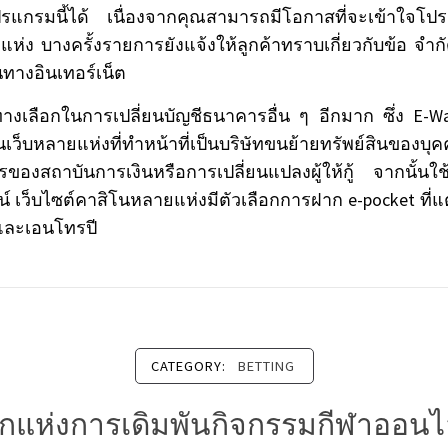
รแกรมนี้ได้ เนื่องจากคุณสามารถมีโอกาสที่จะเข้าใจโปร
่ง บางครั้งรายการยังแจ้งให้ลูกค้าทราบเกี่ยวกับข้อ จำ
ทางอินเทอร์เน็ต
างเลือกในการเปลี่ยนบัญชีธนาคารอื่น ๆ อีกมาก ซึ่ง E-Wal
เว็บหลายแห่งที่ทำหน้าที่เป็นบริษัทขนย้ายทรัพย์สินของบ
องสถาบันการเงินหรือการเปลี่ยนแปลงผู้ให้กู้ จากนั้นใช้
์ เว็บไซต์คาสิโนหลายแห่งมีตัวเลือกการฝาก e-pocket ที่แตก
 และเอนโทรปี
CATEGORY:
BETTING
กแห่งการเดิมพันกิจกรรมกีฬาออนไ