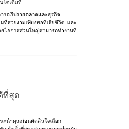
บโตเต็มที่
ในการอภิปรายตลาดและธุรกิจ
มที่สวยงามเพียงพอที่เสียชีวิต และ
ที่ฉวยโอกาสส่วนใหญ่สามารถทำงานที่
ที่สุด
ยแนะนำคุณก่อนตัดสินใจเลือก
นเป็นสิ่งที่สนุกสนานเหมาะสำหรับ