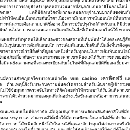
งอย่างที่อาจมุ่งมั่นสำหรับบุคคลเกือบทุกคนเพื่อให้ประสบความสำเร็จ
ุขของการดำรงอยู่สำหรับบุคคลจำนวนมากที่สนุกกับเกมคาสิโนออนไลน์
ของปลา
แต่ก็มีข้อเหวี่ยงที่ยากจะหมดอายุจำนวนมากที่แข่งขันกับ
่ทำให้คนอื่นเบื่อหน่ายกับน้ำตาเนื่องจากมีเกมการพนันออนไลน์ที่หลา
่การพนันรายเดือนตามปกติซึ่งอาจเป็นการปรับปรุงใหม่สำหรับเกมที่มีส่ว
้คนนับล้านไม่สามารถสะสมและ
เพลิดเพลินในสิ่งที่เดิมพันออนไลน์ให้
พวกเข
เพียงพอสำหรับทุกคนให้เลือกและช่วงของสถานที่เดิมพันทำให้แต่ละคนรู
มพันในรูปแบบการเดิมพันแบบใด
การเดิมพันแบบเริ่มต้นก็เป็นสิ่งที่น่าดึงดู
วกเขาคาดการณ์ว่ามีสิ่งสำคัญอย่างหนึ่งสำหรับทุกคนในการเดิมพันออนไลน
กปลอดภัยเกี่ยวกับความพยายามของพวกเขาเพียงแค่ได้รับการชดเชยอย่
คนยังฉลาดพอที่จะลงทะเบียนกับเว็บไซต์ที่มีคุณสมบัติที่ยอดเยี่ยมจากกา
wm casino เครดิตฟรี
ว่าเงินมีความสำคัญต่อใครบางคนเพียงใด
แล
ใจ
ด้วยเหตุนี้จึงรับประกันความมั่นคงโดยรวมสำหรับเงินจากผู้เข้าร่วม
ไม่ใช้ข้อมูลการตรวจจับในทางที่ผิดโดยทำให้พวกเขาได้รับเงินที่พวกเ
มาจากโต๊ะจำนวนมากของคุณที่เล่นอย่างแข็งขันนอกเหนือจากการเล่นหล
้น
รซ่อมแซมแบบไม่มีข้อจำกัด
เมื่อคุณสนุกกับการเพลิดเพลินกับคาสิโนที่มี
่ลดลง
สามารถมีได้เพื่อให้มีความพึงพอใจแบบไม่มีข้อจำกัด
Stay-N-Go
จัดการ
หาโต๊ะเพิ่มอีกหนึ่งโต๊ะในกรณีที่คุณสงสัยว่าคุณไม่สามารถหรือไม
รจัดการกับการไม่ทิ้งเงินส่วนเกิน
และเพื่อให้มันเร็วจะช่วยให้คุณได้โดยไม