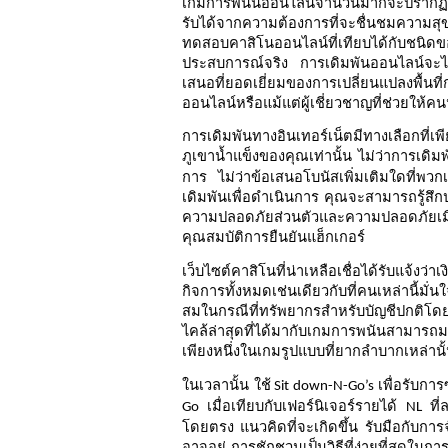
เกมการพนันออนไลน์จำนวนมากจะปรากฏตัวบา
รับได้จากความต้องการที่จะชื่นชมความส
ทดสอบคาสิโนออนไลน์ที่เทียบได้กับชนิด
ประสบการณ์จริง
การเดิมพันออนไลน์จะไม
เสนอที่ยอดเยี่ยมของการเปลี่ยนแปลงพื้นที
ออนไลน์หรือแม้แต่ผู้เชี่ยวชาญที่ช่วยให
การเดิมพันทางอินเทอร์เน็ตมีทางเลือกที่
ภูเขาน้ำแข็งของคุณเท่านั้น
ไม่ว่าการเดิ
การ
ไม่ว่าข้อเสนอโบนัสเพิ่มเติมใดที่พ
เดิมพันเพื่อดำเนินการ
คุณจะสามารถรู้สึ
ความปลอดภัยส่วนตัวและความปลอดภัยเมื่อมี
คุณสมบัติการยืนยันแฮ็กเกอร์
เว็บไซต์คาสิโนที่น่าเหลือเชื่อได้รับแจ้ง
กิจการทั้งหมดเช่นเดียวกับที่คนเหล่านี้มั่น
สมในกรณีที่ทรัพยากรสำหรับบัญชีปกติโดย
ไคล้ล่าสุดที่ได้มากับเกมการพนันสามารถ
เพียงหนึ่งในเกมรูปแบบที่ยากลำบากเหล่านั
ในเวลานั้น
ใช้
เพื่อรับกา
Sit down-N-Go’s
เมื่อเทียบกับเฟอร์นิเจอร์รายได้
ที
Go
NL
โดยตรง
แนวคิดที่จะเกิดขึ้น
รับมือกับการ
อาจอยู่
การชักชวนเป็นวิธีที่ง่ายที่สุดในกา