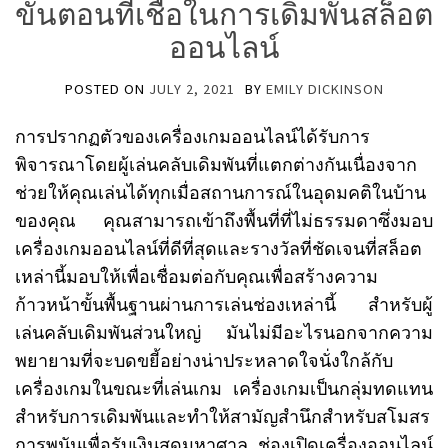
ขั้นตอนที่เชื่อในการเดิมพันสล็อต
ออนไลน์
POSTED ON
JULY 2, 2021
BY
EMILY DICKINSON
การปรากฏตัวของเครื่องเกมออนไลน์ได้รับการ
พิจารณาโดยผู้เล่นคลับเดิมพันที่แตกต่างกันเนื่องจาก
ช่วยให้คุณเล่นได้ทุกเมื่อสถานการณ์ในอุดมคติในบ้าน
ของคุณ คุณสามารถเข้าถึงพื้นที่ที่ไม่ธรรมดาซึ่งมอบ
เครื่องเกมออนไลน์ที่ดีที่สุดและรางวัลที่ชัดเจนที่สล็อต
เหล่านี้มอบให้เพื่อเชื่อมต่อกับคุณเพื่อสร้างความ
ก้าวหน้าขั้นพื้นฐานผ่านการเล่นช่องเหล่านี้ สำหรับผู้
เล่นคลับเดิมพันส่วนใหญ่ มันไม่มีอะไรนอกจากความ
พยายามที่จะบดขยี้อย่างน่าประหลาดใจนั่งใกล้กับ
เครื่องเกมในขณะที่เล่นเกม เครื่องเกมเป็นกลุ่มทดแทน
สำหรับการเดิมพันและทำให้สามัญสำนึกสำหรับสโมสร
การพนันเพื่อรับเงินสดมหาศาล ช่องเปิดเครื่องออนไลน์