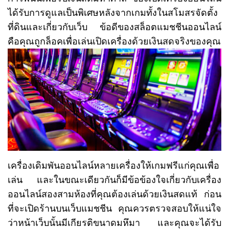
ได้รับการดูแลเป็นพิเศษหลังจากเกมทั้งในสโมสรจัดตั้ง
ที่ดินและเกี่ยวกับเว็บ ข้อดีของสล็อตแมชชีนออนไลน์
คือคุณถูกล็อคเพื่อเล่นเปิดเครื่องด้วยเงินสดจริงของคุณ
เครื่องเดิมพันออนไลน์หลายเครื่องให้เกมฟรีแก่คุณเพื่อ
เล่น และในขณะเดียวกันก็มีข้อข้องใจเกี่ยวกับเครื่อง
ออนไลน์สองสามห้องที่คุณต้องเล่นด้วยเงินสดแท้ ก่อน
ที่จะเปิดร้านบนเว็บแมชชีน คุณควรตรวจสอบให้แน่ใจ
ว่าหน้าเว็บนั้นมีเกียรติขนาดมหึมา และคุณจะได้รับ