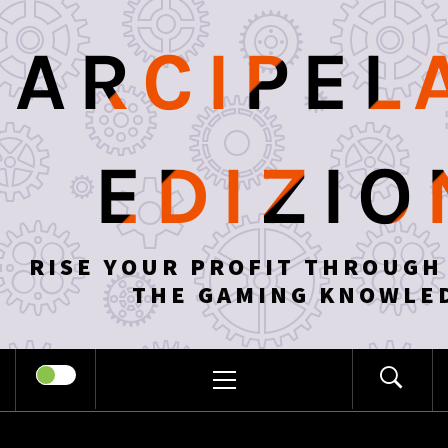
Skip
to
ARCIPEL
content
EDIZIO
RISE YOUR PROFIT THROUGH
THE GAMING KNOWLE
PRIMARY
MENU