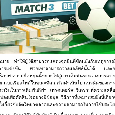
กมาย ทำให้ผู้ใช้สามารถแสดงจุดยืนที่ขัดแย้งกับเหตุการณ
นะการแข่งขัน พวกเขาสามารถวางผลลัพธ์นั้นได้ และกลายเป
ิภาพ ความยืดหยุ่นนี้ขยายไปสู่การเดิมพันระหว่างการแข่ง
n
แบบเรียลไทม์ในขณะที่เกมเริ่มดำเนินไป แนวคิดของการ
เงินในการเดิมพันกีฬา เทรดเดอร์จะวิเคราะห์ความเค
ปลงเพื่อตัดสินใจอย่างมีข้อมูล วิธีการที่เหมาะสมยิ่งนี้เก
กซึ้งเกี่ยวกับจิตวิทยาตลาดและความสามารถในการใช้ประ