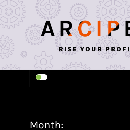
Skip
to
ARCIP
content
RISE YOUR PROF
Month: