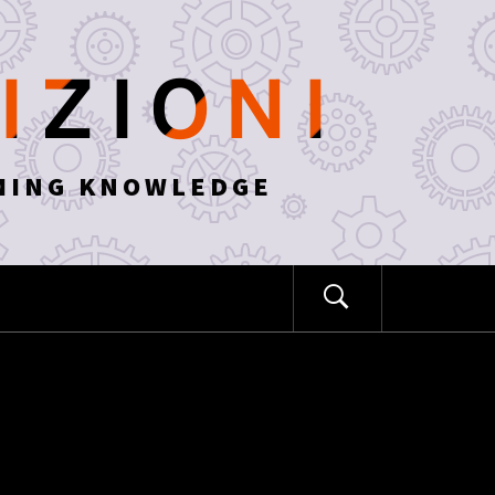
IZIONI
AMING KNOWLEDGE