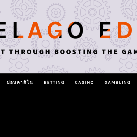
ELAGO ED
IT THROUGH BOOSTING THE G
บ่อนคาสิโน
BETTING
CASINO
GAMBLING