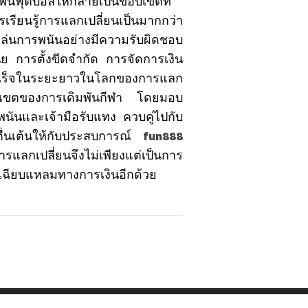
มพันฟุตบอลให้กลายเป็นขอบเขตที่
รเรียนรู้การแลกเปลี่ยนเป็นมากกว่า
่นการพนันอย่างมีความรับผิดชอบ
นัย การตั้งขีดจำกัด การจัดการเงิน
สำเร็จในระยะยาวในโลกของการแลก
อบเขตของการเดิมพันกีฬา โดยมอบ
พนันและเจ้ามือรับแทง ควบคู่ไปกับ
ตื่นเต้นให้กับประสบการณ์
fun888
รแลกเปลี่ยนจึงไม่เพียงแต่เป็นการ
มเฉียบแหลมทางการเงินอีกด้วย