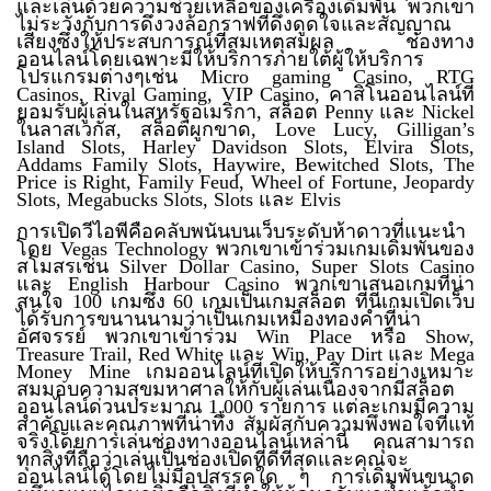
และเล่นด้วยความช่วยเหลือของเครื่องเดิมพัน พวกเขา
ไม่ระวังกับการดึงวงล้อกราฟที่ดึงดูดใจและสัญญาณ
เสียงซึ่งให้ประสบการณ์ที่สมเหตุสมผล ช่องทาง
ออนไลน์โดยเฉพาะมีให้บริการภายใต้ผู้ให้บริการ
โปรแกรมต่างๆเช่น Micro gaming Casino, RTG
Casinos, Rival Gaming, VIP Casino, คาสิโนออนไลน์ที่
ยอมรับผู้เล่นในสหรัฐอเมริกา, สล็อต Penny และ Nickel
ในลาสเวกัส, สล็อตผูกขาด, Love Lucy, Gilligan’s
Island Slots, Harley Davidson Slots, Elvira Slots,
Addams Family Slots, Haywire, Bewitched Slots, The
Price is Right, Family Feud, Wheel of Fortune, Jeopardy
Slots, Megabucks Slots, Slots และ Elvis
การเปิดวีไอพีคือคลับพนันบนเว็บระดับห้าดาวที่แนะนำ
โดย Vegas Technology พวกเขาเข้าร่วมเกมเดิมพันของ
สโมสรเช่น Silver Dollar Casino, Super Slots Casino
และ English Harbour Casino พวกเขาเสนอเกมที่น่า
สนใจ 100 เกมซึ่ง 60 เกมเป็นเกมสล็อต ที่นี่เกมเปิดเว็บ
ได้รับการขนานนามว่าเป็นเกมเหมืองทองคำที่น่า
อัศจรรย์ พวกเขาเข้าร่วม Win Place หรือ Show,
Treasure Trail, Red White และ Win, Pay Dirt และ Mega
Money Mine เกมออนไลน์ที่เปิดให้บริการอย่างเหมาะ
สมมอบความสุขมหาศาลให้กับผู้เล่นเนื่องจากมีสล็อต
ออนไลน์ด่วนประมาณ 1,000 รายการ แต่ละเกมมีความ
สำคัญและคุณภาพที่น่าทึ่ง สัมผัสกับความพึงพอใจที่แท้
จริงโดยการเล่นช่องทางออนไลน์เหล่านี้ คุณสามารถ
ทุกสิ่งที่ถือว่าเล่นเป็นช่องเปิดที่ดีที่สุดและคุณจะ
ออนไลน์ได้โดยไม่มีอุปสรรคใด ๆ การเดิมพันขนาด