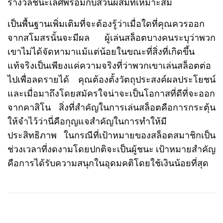
รางวัลชนะเลิศพร้อมกับส่วนผสมที่เหมาะสม
เป็นพื้นฐานเพิ่มเติมที่จะต้องรู้ว่าเมื่อใดที่คุณควรออก
จากสโมสรนั้นจะมีผล ผู้เล่นสล็อตบางคนระบุว่าพวก
เขาไม่ได้จัดหามาแม้แต่น้อยในขณะที่สิ่งที่เกิดขึ้น
แท้จริงเป็นเพียงแค่ความจริงที่ว่าพวกเขาเล่นสล็อตต่อ
ไปเพื่อลดรายได้ คุณต้องตั้งวัตถุประสงค์ผลประโยชน์
และเมื่อมาถึงโดยสมัครใจน่าจะเป็นโอกาสที่ดีที่จะออก
จากคาสิโน สิ่งที่สำคัญในการเล่นสล็อตคือการกระตุ้น
ให้จำไว้ว่านี่คือกุญแจสำคัญในการทำให้มี
ประสิทธิภาพ ในกรณีที่เป้าหมายของสล็อตสมาชิกเป็น
ช่วงเวลาที่งดงามโดยปกติจะเป็นผู้ชนะ เป้าหมายสำคัญ
คือการได้รับความสนุกในอุดมคติโดยใช้เงินน้อยที่สุด