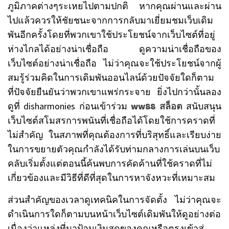
ภูมิภาคต่างๆระเหยไปตามปกติ หากคุณผ่านและผ่าน
ไปแล้วควรให้ชัยชนะจากการกลับมาเยี่ยมชมเว็บเดิม
พันอีกครั้งโดยที่พวกเขาใช้ประโยชน์จากเว็บไซต์ที่อยู่
ห่างไกลได้อย่างน่าเชื่อถือ ดูความน่าเชื่อถือของ
เว็บไซต์อย่างน่าเชื่อถือ ไม่ว่าคุณจะใช้ประโยชน์จากผู้
สมรู้ร่วมคิดในการเดิมพันออนไลน์ด้วยปัจจัยใดก็ตาม
ที่ปัจจัยยืนยันว่าพวกเขาแพร่กระจาย ยิ่งไปกว่านั้นลอง
ดูที่ disharmonies ก่อนเข้าร่วม
ww88 สล็อต
สนับสนุน
เว็บไซต์สโมสรการพนันที่เชื่อถือได้โดยใช้การคราดที่
ไม่สำคัญ ในสภาพที่คุณต้องการที่บริสุทธิ์และเรียบง่าย
ในการขยายตัวคุณกำลังได้รับท่ามกลางการเล่นบนเว็บ
คลับเริ่มตั้งแต่ตอนนี้ค้นพบการคัดค้านที่ใช้คราดที่ไม่
เกี่ยวข้องและมีวิธีที่ดีที่สุดในการหาจังหวะที่เหมาะสม
ส่วนสำคัญของเวลาดูเทคนิคในการจัดตั้ง ไม่ว่าคุณจะ
ดำเนินการใดก็ตามบนหน้าเว็บไซต์เดิมพันให้ดูอย่างต่อ
เนื่องว่าแหล่งที่มาป้อนเงินสดของคุณหรือตรงเข้าสู่