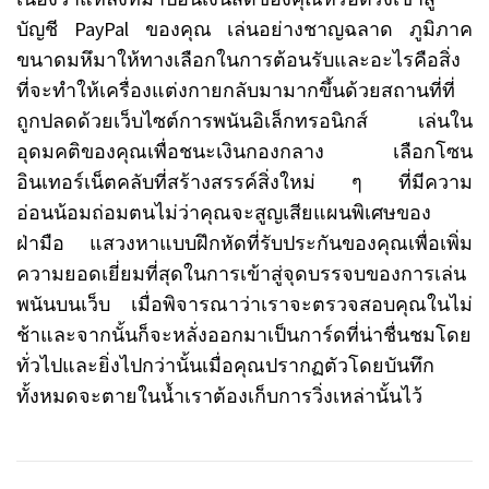
บัญชี PayPal ของคุณ เล่นอย่างชาญฉลาด ภูมิภาค
ขนาดมหึมาให้ทางเลือกในการต้อนรับและอะไรคือสิ่ง
ที่จะทำให้เครื่องแต่งกายกลับมามากขึ้นด้วยสถานที่ที่
ถูกปลดด้วยเว็บไซต์การพนันอิเล็กทรอนิกส์ เล่นใน
อุดมคติของคุณเพื่อชนะเงินกองกลาง เลือกโซน
อินเทอร์เน็ตคลับที่สร้างสรรค์สิ่งใหม่ ๆ ที่มีความ
อ่อนน้อมถ่อมตนไม่ว่าคุณจะสูญเสียแผนพิเศษของ
ฝ่ามือ แสวงหาแบบฝึกหัดที่รับประกันของคุณเพื่อเพิ่ม
ความยอดเยี่ยมที่สุดในการเข้าสู่จุดบรรจบของการเล่น
พนันบนเว็บ เมื่อพิจารณาว่าเราจะตรวจสอบคุณในไม่
ช้าและจากนั้นก็จะหลั่งออกมาเป็นการ์ดที่น่าชื่นชมโดย
ทั่วไปและยิ่งไปกว่านั้นเมื่อคุณปรากฏตัวโดยบันทึก
ทั้งหมดจะตายในน้ำเราต้องเก็บการวิ่งเหล่านั้นไว้