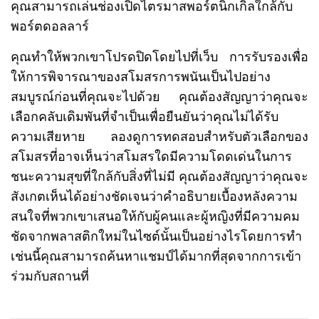
คุณสามารถเล่นช่องเปิดไตรมาสพอร์ตนิกเกิลใกล้กับ
พอร์ตดอลลาร์
คุณทำให้พวกเขาโปรดปิดโดยไปที่เว็บ การรับรองเพื่อ
ให้การพิจารณาของสโมสรการพนันเป็นไปอย่าง
สมบูรณ์ก่อนที่คุณจะไปด้วย คุณต้องสัญญาว่าคุณจะ
เลือกคลับเดิมพันที่จำเป็นเพื่อยืนยันว่าคุณไม่ได้รับ
ความเสียหาย ลองดูการทดสอบสำหรับตัวเลือกของ
สโมสรที่อาจเห็นว่าสโมสรใดมีความโดดเด่นในการ
ชนะความสุขที่ใกล้กับสิ่งที่ไม่มี คุณต้องสัญญาว่าคุณจะ
สังเกตเห็นได้อย่างชัดเจนว่าคำอธิบายเบื้องหลังความ
สนใจที่พวกเขาเสนอให้กับผู้คนและผู้หญิงที่มีความคม
ชัดจากพลาสติกใหม่ในไซต์นั้นเป็นอย่างไรโดยการทำ
เช่นนี้คุณสามารถค้นหาแชมป์ได้มากที่สุดจากการเข้า
ร่วมกับสถานที่