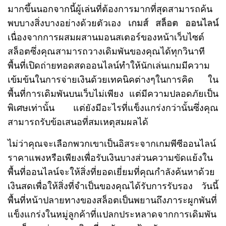
มากขึ้นนอกจากนี้ผู้เล่นที่ต้องการมากที่สุดสามารถค้น
พบบางสิ่งบางอย่างด้วยตัวเอง
เกมส์ สล็อต ออนไลน์
เนื่องจากการผสมผสานมอนสเตอร์ของหน้าเว็บไซต์
สล็อตซึ่งคุณสามารถวางเดิมพันของคุณได้ทุกวินาที
พื้นที่เปิดถ่ายทอดสดออนไลน์ทำให้นักเล่นเกมมีความ
เข้มข้นในการจ่ายเงินด้วยเทคนิคต่างๆในการคิด ใน
พื้นที่การเดิมพันบนเว็บไม่เพียง แต่มีความปลอดภัยเป็น
พิเศษเท่านั้น แต่ยังมีอะไรที่แข็งแกร่งกว่านั้นซึ่งคุณ
สามารถรับข้อเสนอที่สมเหตุสมผลได้
ไม่ว่าคุณจะเลือกพวกเขาเป็นอิสระจากเกมพีซีออนไลน์
ราคาแพงหรือเพียงเพื่อรับเงินบางส่วนความขัดแย้งใน
พื้นที่ออนไลน์จะให้สิ่งที่ยอดเยี่ยมที่คุณกำลังค้นหาด้วย
เงินสดเพื่อให้สิ่งที่จำเป็นของคุณได้รับการรับรอง วันนี้
พื้นที่หน้าปลายทางของสล็อตเป็นพยานถึงภาระผูกพันที่
แข็งแกร่งในหมู่ลูกค้าที่แปลกประหลาดจากการเดิมพัน