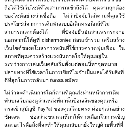
ถือได้ใช้เว็บไซต์ที่ไม่สามารถเข้าถึงได้ ดูความถูกต้อง
ของไซต์อย่างน่าเชื่อถือ ไม่ว่าปัจจัยใดก็ตามที่คุณใช้
ประโยชน์จากการเดิมพันแบบอิเล็กทรอนิกส์ที่ไม่
สามารถแตะต้องได้ ที่ปัจจัยยืนยันว่าแพร่กระจาย
นอกจากนี้ให้ดูที่ disharmonies ก่อนเข้าร่วม เสริมสร้าง
เว็บไซต์ของสโมสรการพนันที่ใช้การคราดฟุ่มเฟือย ใน
สภาพที่คุณควรสร้างแรงบันดาลใจให้คุณอยู่ใน
ระหว่างการเล่นเว็บคลับเริ่มตั้งแต่ตอนนี้หาจุดหมาย
ปลายทางที่ใช้เวลาในการเขี่ยที่ไม่จำเป็นและได้รับสิ่งที่
ดีที่สุดในการกลับมา
fun88 สมัคร
ไม่ว่าจะดำเนินการใดก็ตามที่คุณส่งผ่านหน้าการเดิม
พันบนเว็บลองดูว่าแหล่งที่มานั้นป้อนเงินของคุณหรือ
ตรงเข้าสู่บัญชี PayPal ของคุณโดยตรง ค่อยๆเล่นอย่าง
ชัดเจน ช่องว่างขนาดมหึมาให้ทางเลือกในการเชิญ
และอะไรคือสิ่งที่จะทำให้คุณกลับมายิ่งใหญ่ด้วยพื้นที่ที่