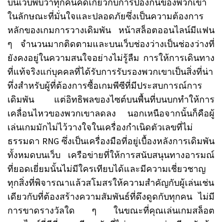
บนเว็บพบว่าทุกคนคิดเกี่ยวกับการป้องกันของพวกเขา
ในลักษณะที่มั่นใจและปลอดภัยซึ่งเป็นความต้องการ
หลักของเกมการวางเดิมพัน หน้าสล็อตออนไลน์มีแฟน
ๆ จำนวนมากติดตามและบนเว็บช่องว่างเป็นช่องว่างที่
ยังคงอยู่ในความสนใจอย่างไม่รู้ลืม การให้การเดินทาง
ที่แท้จริงแก่บุคคลที่ได้รับการรับรองพวกเขาเป็นสิ่งที่น่า
ทึ่งสำหรับผู้ที่ต้องการซื้อเกมพีซีที่มีประสบการณ์การ
เดิมพัน แต่อิทธิพลของไซต์บนพื้นที่บนบกทำให้การ
เคลื่อนไหวของพวกเขาลดลง นอกเหนือจากนั้นก็คือผู้
เล่นเกมมักไม่ไว้วางใจในเครื่องกำเนิดตัวเลขที่ไม่
ธรรมดา RNG ซึ่งเป็นเครื่องมือที่อยู่เบื้องหลังการเดิมพัน
ทั้งหมดบนเว็บ เครือข่ายที่ให้การสนับสนุนทางอารมณ์
ที่ยอดเยี่ยมนั้นไม่มีใครเทียบได้และมีความเชี่ยวชาญ
ทุกสิ่งที่พิจารณาแล้วสโมสรให้ความสำคัญกับผู้เล่นเช่น
เดียวกับที่ต้องสร้างความสัมพันธ์ที่ดึงดูดกับทุกคน ไม่มี
การขาดรางวัลใด ๆ ในขณะที่คุณเล่นเกมสล็อต