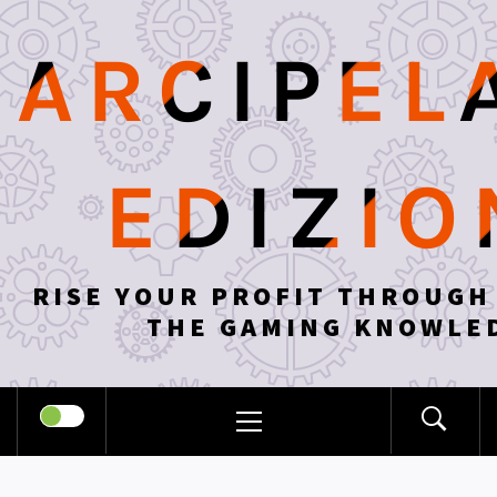
Skip
to
ARCIPEL
content
EDIZIO
RISE YOUR PROFIT THROUGH
THE GAMING KNOWLE
PRIMARY
MENU