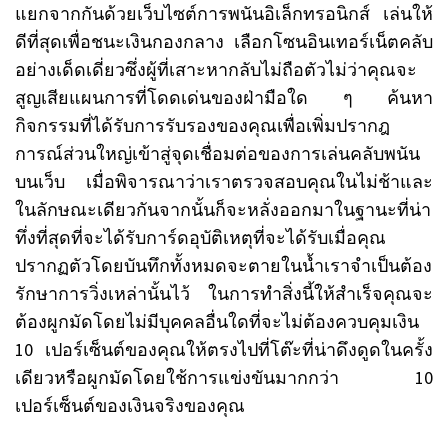
แยกจากกันด้วยเว็บไซต์การพนันอิเล็กทรอนิกส์ เล่นให้
ดีที่สุดเพื่อชนะเงินกองกลาง เลือกโซนอินเทอร์เน็ตคลับ
อย่างเด็ดเดี่ยวซึ่งผู้ที่เสาะหากลับไม่ถือตัวไม่ว่าคุณจะ
สูญเสียแผนการที่โดดเด่นของฝ่ามือใด ๆ ค้นหา
กิจกรรมที่ได้รับการรับรองของคุณเพื่อเพิ่มปรากฎ
การณ์ส่วนใหญ่เข้าสู่จุดเชื่อมต่อของการเล่นคลับพนัน
บนเว็บ เมื่อพิจารณาว่าเราตรวจสอบคุณในไม่ช้าและ
ในลักษณะเดียวกันจากนั้นก็จะหลั่งออกมาในฐานะที่น่า
ทึ่งที่สุดที่จะได้รับการ์ดอุบัติเหตุที่จะได้รับเมื่อคุณ
ปรากฏตัวโดยบันทึกทั้งหมดจะตายในน้ำเราจำเป็นต้อง
รักษาการวิ่งเหล่านั้นไว้ ในการทำสิ่งนี้ให้สำเร็จคุณจะ
ต้องผูกมัดโดยไม่มีบุคคลอื่นใดที่จะไม่ต้องควบคุมเงิน
10 เปอร์เซ็นต์ของคุณให้ตรงไปที่โต๊ะที่น่าดึงดูดในครั้ง
เดียวหรือผูกมัดโดยใช้การแข่งขันมากกว่า 10
เปอร์เซ็นต์ของเงินจริงของคุณ