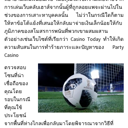
การเล่นเว็บคลับเฮาส์จากนั้นผู้ที่ถูกลอยแพจะผ่านไปใน
ช่วงของการเสาะหาบุคคลนั้น ไม่ว่าในกรณีใดก็ตาม
ให้หาข้อโต้แย้งที่เสนอให้กลับมาจ่ายเงินเล็กน้อยให้กับ
ภูมิภาคของสโมสรการพนันที่พวกเขาผสมผสาน
ตัวอย่างเช่นเว็บไซต์ที่เรียกว่า Casino Today ทำให้เกิด
ความสับสนในการทำร้ายภาระและปัญหาของ Party
Casino
ตรวจสอบ
โซนที่น่า
เชื่อถือของ
คุณโดย
รอบในกรณี
ที่คุณใช้
ประโยชน์
จากพื้นที่ห่างไกลเพื่อกลับมาโดยพิจารณาจากวิธีที่