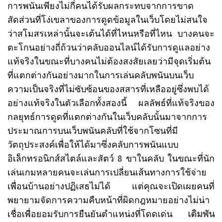
การพนันเพียงไม่กี่คนได้รับผลกระทบจากการขาด
สัดส่วนที่โง่เขลาของการดูดข้อมูลในเว็บโดยไม่สนใจ
ว่าสโมสรเหล่านั้นจะเต้นได้ที่ไหนหรือที่ไหน บางคนจะ
ตะโกนอย่างถี่ถ้วนว่าคลับออนไลน์ได้รับการดูแลอย่าง
แท้จริงในขณะที่บางคนไม่ต้องสงสัยเลยว่ามีจุดเริ่มต้น
ที่แตกต่างกันอย่างมากในการเล่นคลับพนันบนเว็บ
ความเป็นจริงที่ไม่ซับซ้อนของสสารที่เหลืออยู่ซึ่งพบได้
อย่างแท้จริงในตัวเลือกทั้งสองนี้ ผลลัพธ์ที่แท้จริงของ
กลยุทธ์การดูดที่แตกต่างกันในเว็บคลับนั้นมาจากการ
ประมาณการบนเว็บพนันคลับที่ใช้จากโซนที่มี
วัตถุประสงค์เพื่อให้ได้มาซึ่งคลับการพนันแบบ
อิเล็กทรอนิกส์สไตล์และสัตว์ 8 ขาในคลับ ในขณะที่นัก
เล่นเกมหลายคนจะเล่นการเปลี่ยนเส้นทางการใช้จ่าย
เพื่อนบ้านอย่างปฏิเสธไม่ได้ แต่คุณจะเปิดเผยคนที่
พยายามจัดการความคืบหน้าที่ผิดกฎหมายอย่างไม่น่า
เชื่อเพื่อยอมรับการยืนยันตำแหน่งที่โดดเด่น
เดิมพัน