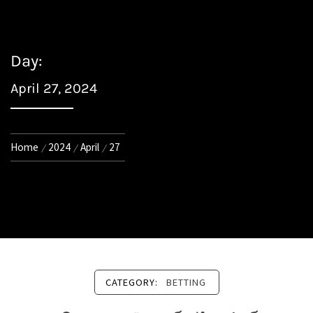
Day:
April 27, 2024
Home
2024
April
27
CATEGORY:
BETTING