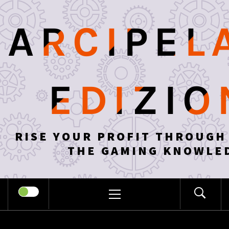
Skip
to
ARCIPEL
content
EDIZIO
RISE YOUR PROFIT THROUGH
THE GAMING KNOWLE
PRIMARY
MENU