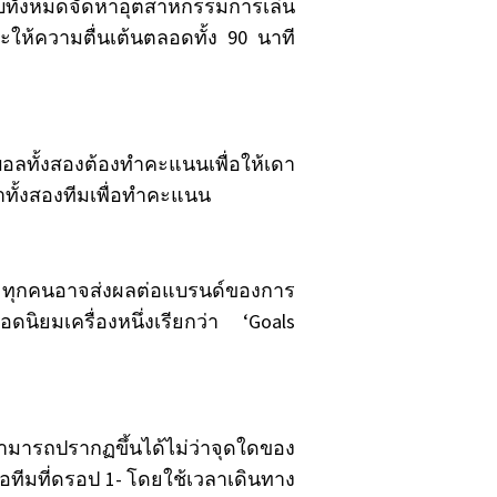
ว็บทั้งหมดจัดหาอุตสาหกรรมการเล่น
ะจะให้ความตื่นเต้นตลอดทั้ง 90 นาที
ตบอลทั้งสองต้องทำคะแนนเพื่อให้เดา
ทั้งสองทีมเพื่อทำคะแนน
และทุกคนอาจส่งผลต่อแบรนด์ของการ
นิยมเครื่องหนึ่งเรียกว่า ‘Goals
ามารถปรากฏขึ้นได้ไม่ว่าจุดใดของ
อทีมที่ดรอป 1- โดยใช้เวลาเดินทาง