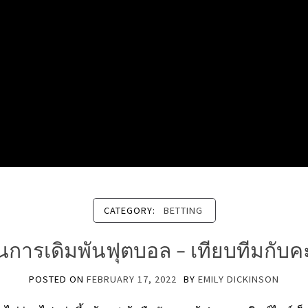
CATEGORY:
BETTING
ารเดิมพันฟุตบอล – เทียบทีมกับ
POSTED ON
FEBRUARY 17, 2022
BY
EMILY DICKINSON