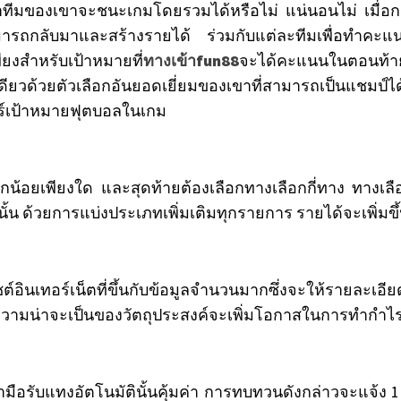
ว่าทีมของเขาจะชนะเกมโดยรวมได้หรือไม่ แน่นอนไม่ เมื่อกล
ามารถกลับมาและสร้างรายได้ ร่วมกับแต่ละทีมเพื่อทำคะแน
ียงสำหรับเป้าหมายที่
ทางเข้า
fun88
จะได้คะแนนในตอนท้าย ท
ายเดียวด้วยตัวเลือกอันยอดเยี่ยมของเขาที่สามารถเป็นแชมป์ไ
ชียร์เป้าหมายฟุตบอลในเกม
ียวมากน้อยเพียงใด และสุดท้ายต้องเลือกทางเลือกกี่ทาง ทางเลือ
นั้น ด้วยการแบ่งประเภทเพิ่มเติมทุกรายการ รายได้จะเพิ่มข
ไซต์อินเทอร์เน็ตที่ขึ้นกับข้อมูลจำนวนมากซึ่งจะให้รายละเอียด
ความน่าจะเป็นของวัตถุประสงค์จะเพิ่มโอกาสในการทำกำ
อรับแทงอัตโนมัตินั้นคุ้มค่า การทบทวนดังกล่าวจะแจ้ง 1 ทุก