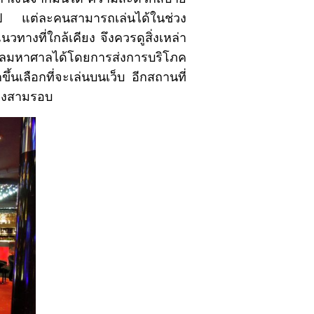
ต่อไป แต่ละคนสามารถเล่นได้ในช่วง
นวทางที่ใกล้เคียง จึงควรดูสิ่งเหล่า
างวัลมหาศาลได้โดยการส่งการบริโภค
ึ้นเลือกที่จะเล่นบนเว็บ อีกสถานที่
นสองสามรอบ