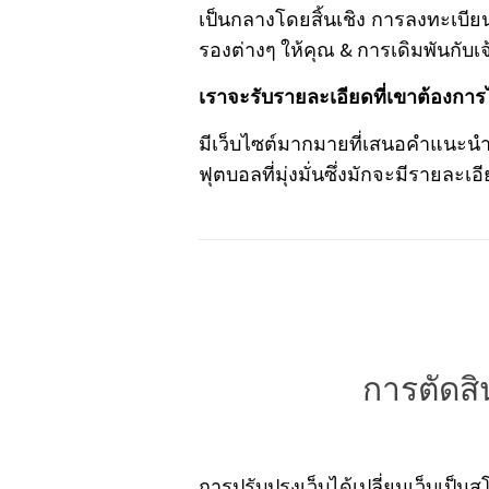
เป็นกลางโดยสิ้นเชิง การลงทะเบียน
รองต่างๆ ให้คุณ & การเดิมพันกับ
เราจะรับรายละเอียดที่เขาต้องการ
มีเว็บไซต์มากมายที่เสนอคำแนะนำ
ฟุตบอลที่มุ่งมั่นซึ่งมักจะมีรายล
การตัดสิ
การปรับปรุงเว็บได้เปลี่ยนเว็บเป