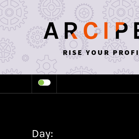
Skip
to
ARCIP
content
RISE YOUR PROF
Day: