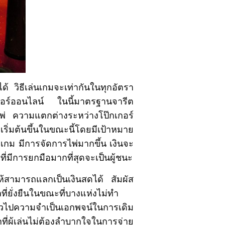
้ วิธีเล่นเกมจะเท่ากันในทุกอัตรา
กเกอร์ออนไลน์ ในนี้มาตรฐานจารีต
ไพ่ ความแตกต่างระหว่างโป๊กเกอร์
มเริ่มต้นขึ้นในขณะนี้โดยมีเป้าหมาย
งเกม มีการจัดการไพ่มากขึ้น เงินจะ
ที่มีการยกมือมากที่สุดจะเป็นผู้ชนะ
ห้สามารถแลกเป็นเงินสดได้ สัมผัส
ี่ยั่งยืนในขณะที่บางแห่งไม่ทำ
ั่วไปความจำเป็นเอกพจน์ในการเดิม
ที่ผู้เล่นไม่ต้องลำบากใจในการจ่าย