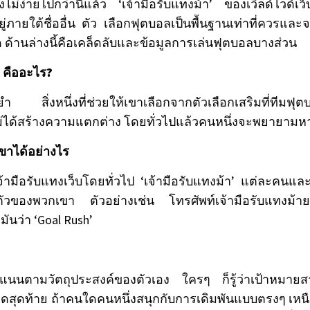
ไม่ง่ายไปกว่านี้แล้ว ‘เจ้ามือรับแทงม้า’ ของเวิลด์ไวด์เ
ู่ภายใต้ชื่ออื่น ตัว เลือกฟุตบอลเป็นพื้นฐานเท่าที่ควรแล
 ด้านล่างนี้คือเคล็ดลับและข้อมูลการเล่นฟุตบอลบางส่วน
g
คืออะไร
?
่นยำ สิ่งหนึ่งที่ช่วยให้เขาเลือกจากตัวเลือกเสริมที่ทีมฟุ
่ได้สร้างความแตกต่าง โดยทั่วไปแล้วคนหนึ่งจะพยายามหา
ขาได้อย่างไร
จ้ามือรับแทงเว็บโดยทั่วไป ‘เจ้ามือรับแทงม้า’ แต่ละคน
ัวของพวกเขา ตัวอย่างเช่น โทรศัพท์เจ้ามือรับแทงม้ายอด
มันว่า ‘Goal Rush’
ำคะแนนตามวัตถุประสงค์ของตัวเอง ใครๆ ก็รู้ว่าเป้าหมายส
ดสุดท้าย ถ้าคนใดคนหนึ่งสนุกกับการเดิมพันแบบตรงๆ เหนื