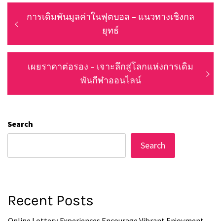
Post
Previous
การเดิมพันมูลค่าในฟุตบอล – แนวทางเชิงกล
navigation
post:
ยุทธ์
Next
เผยราคาต่อรอง – เจาะลึกสู่โลกแห่งการเดิม
post:
พันกีฬาออนไลน์
Search
Search
Recent Posts
Online Lottery Experiences Encourage Vibrant Enjoyment