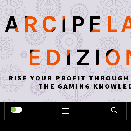
Skip
to
ARCIPEL
content
EDIZIO
RISE YOUR PROFIT THROUGH
THE GAMING KNOWLE
PRIMARY
MENU