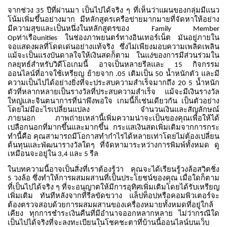
จากช่วง
ปีที่ผ่านมา
เป็นไปได้จริง
ๆ
ที่เห็นว่าแผนของกลุ่มมีแนว
35
โน้มเพิ่มขึ้นอย่างมาก
มีหลักสูตรเครือข่ายมากมายที่จัดหาให้อย่าง
มีความสุขและเป็นหนึ่งในหลักสูตรของ
Family Member
ท่าเรือ
ในช่องภาพยนตร์ทางอินเทอร์เน็ต
มันอยู่ภายใน
Op
unities
จอแสดงผลที่โดดเด่นอย่างแท้จริง
ซึ่งไม่เพียงมอบความเพลิดเพลิน
แม้จะเป็นแรงบันดาลใจให้เงินสดก็ตาม
ในแง่ของการมีส่วนร่วมใน
กลยุทธ์สำหรับวิดีโอเกมนี้
อาจเป็นหลายรีลและ
กิจกรรม
15
ออนไลน์ที่อาจใช้เหรียญ
ย้ายจาก
เติมเป็น
น้ำหนักตัว
และมี
.05
50
ความเป็นไปได้อย่างยิ่งที่จะประสบความสำเร็จมากถึง
น้ำหนัก
20 5
ตัวที่หลากหลายเป็นรางวัลที่ประสบความสำเร็จ
แม้จะมีเงินรางวัล
ใหญ่และจินตนาการที่น่าพึงพอใจ
เกมนี้ก็เช่นเดียวกัน
เป็นตัวอย่าง
โดยไม่มีอะไรเปลี่ยนแปลง
จำนวนเงินและสัญลักษณ์
ภายนอก
ภาพถ่ายเหล่านี้เพิ่มความน่าจะเป็นของคุณเพื่อให้ได้
เปลือกนอกที่มากขึ้นและมากขึ้น
กระแสเงินสดเพิ่มเติมจากการกระ
ทำนี้คือ
คุณสามารถมีโอกาสทำกำไรได้หลายเท่าโดยไม่ต้องเปลี่ยน
ต้นทุนและพัฒนารางวัลใดๆ
ที่จัดหามาระหว่างการพิมพ์ทั้งหมด
ดู
เหมือนจะอยู่ใน
และ
รีล
3,4
5
ในบทความนี้อาจเป็นสิ่งที่เราต้องรู้ว่า
คุณจะได้เรียนรู้วงล้อสวิตชิ่ง
วงล้อ
ซึ่งทำให้การผสมผสานที่เป็นประโยชน์ของคุณ
เมื่อใดก็ตาม
5
ที่เป็นไปได้จริง
ๆ
ที่จะอนุญาตให้มีการอุทิศเพิ่มเติมโดยได้รับเหรียญ
เพิ่มเติม
ทันทีหลังจากที่รีลขัดขวาง
แล็ปท็อปหรือคอมพิวเตอร์จะ
ต้องตรวจสอบด้วยการผสมผสานของเครื่องหมายทั้งหมดที่อยู่ใกล้
เคียง
ทุกการชำระเงินคืนที่มีอำนาจออกหลากหลาย
ไม่ว่ากรณีใด
เป็นไปได้จริงที่จะลงทะเบียนในโชคชะตาที่บ้านนี้ออนไลน์บนเว็บ