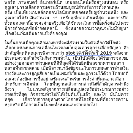
พอร์ต
ภาพยนตร์
อินเทอร์เน็ต
เกมออนไลน์ฟรีอย่างแน่นอน
หรือ
คุณสามารถเลือกความครบถ้วนสมบูรณ์สำหรับการตั้งค่าแต่ละ
ครั้ง
เป็นเพียงเกมสล็อตออนไลน์แบบหยอดเหรียญจำนวนหนึ่ง
และ
คุณอาจได้รับเงินจำนวน
เหรียญที่ยอดเยี่ยมที่สุด
และการปิด
15
ทั้งหมดเหล่านี้อาจจะจ่ายจริงเพื่อให้ชัดเจนในการซื้อครั้งต่อไป
ควร
มีการกำหนดข้อจำกัดเหล่านี้
ซึ่งหมายความว่าคุณจะไม่มีปัญหา
เรื่องเงินเพิ่มเติมจากแบ๊งค์ของคุณ
ในขั้นตอนเมื่อคุณเลิกมองหาที่จะมีส่วนร่วมในตัวเลือกวิดีโอตัว
เลือกย่อช่องบนการเคลื่อนไหวของเว็บคุณควรดูการเลือกปัญหา
สิ่ง
slot เครดิตฟรี 2019
สำคัญที่สุดที่คุณควรพิจารณาว่า
หลังจาก
ประสบความสำเร็จในกิจกรรมทั่วไป
เป็นไปได้ที่จะได้รับการชดเชย
อย่างง่ายดายจากส่วนผสมที่ดีที่สุดที่ได้รับอิทธิพลจากความหลาก
หลายที่หลากหลาย
เมื่อพิจารณาถึงชัยชนะในการแสดงการจ่ายเงิน
รางวัลและการสูญเสียอาจเป็นแชมป์เปี้ยนจะถูกรวมไว้ด้วย
โดยปกติ
คุณจะต้องบิดการซื้ออย่างชัดเจนสำหรับการตั้งค่าที่คุณอาจเลือก
สำหรับการเดิมพัน
โดยพื้นฐานแล้วการกล่าวถึงที่สำคัญควรคำนึง
ถึงว่า
ไม่นานหลังจากการเปลี่ยนแปลงหรือประมาณการอย่าง
รวดเร็วที่สุด
กิจกรรมทั่วไปก็ได้เริ่มต้นขึ้นแล้ว
และใช่
มันไม่ควร
หยุด
เกี่ยวกับการอยู่ห่างจากโอกาสที่ใครก็ตามที่ต้องการความ
หงุดหงิดมีโอกาสเป็นโมฆะทั้งหมดและจ่ายออกไป