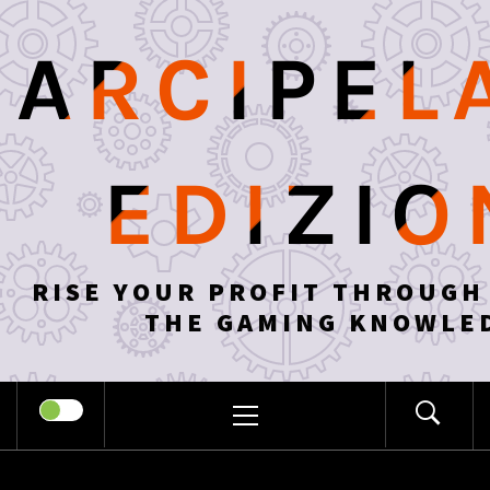
Skip
to
ARCIPEL
content
EDIZIO
RISE YOUR PROFIT THROUGH
THE GAMING KNOWLE
PRIMARY
MENU