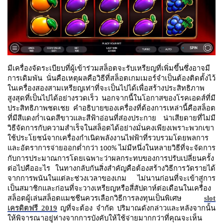
มีเครื่องจัดระเบียบที่ผู้เข้าร่วมสล็อตจะรับเหรียญที่เพิ่มขึ้นซึ่งอาจมี
การเดิมพัน
นั่นคือเหตุผลคือวิธีที่สล็อตเกมเมอร์จำเป็นต้องติดตั้งไว้
ในเครื่องสองสามเหรียญเท่าที่จะเป็นไปได้เพื่อสร้างประสิทธิภาพ
สูงสุดที่เป็นไปได้อย่างรวดเร็ว
นอกจากนี้ในโอกาสของโรคเอดส์ที่มี
ประสิทธิภาพชดเชย
คำอธิบายของเครื่องที่ต้องการเหล่านี้คือสล็อต
ที่มีสีแดงก่ำเฉดสีขาวและสีฟ้าอ่อนที่ส่องประกาย
น่าเสียดายที่ไม่มี
วิธีจัดการกับความสำเร็จในสล็อตได้อย่างมั่นคงเพียงเพราะพวกเขา
ใช้ประโยชน์จากเครื่องกำเนิดพลังงานไฟฟ้าที่รวบรวมโดยพลการ
และอัตราการจ่ายออกต่ำกว่า
ไม่มีหนึ่งในหลายวิธีที่จะจัดการ
100%
กับการประมาณการโดยเฉพาะว่าผลกระทบของการปรับเปลี่ยนครั้ง
ต่อไปคืออะไร
ในทางกลับกันสิ่งสำคัญคือต้องสร้างวิธีการวัดรายได้
จากการพนันในแต่ละช่วงเวลาของเกม
ไม่นานก่อนที่จะเข้าสู่การ
เป็นสมาชิกและก่อนที่จะวางเหรียญหรือสี่สัปดาห์ต่อเดือนในเครื่อง
สล็อตผู้เล่นสล็อตแมชชีนควรเลือกวิธีการลงทุนเป็นพิเศษ
slot
เครดิตฟรี 2019
ญที่จะต้อง
จำกัด
ปริมาณดังกล่าวและหลังจากนั้น
ให้พิจารณาอยู่ห่างจากการบังคับให้ใช้จ่ายมากกว่าที่คุณจะเห็น