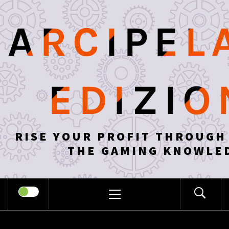
Skip
to
ARCIPEL
content
EDIZIO
RISE YOUR PROFIT THROUGH
THE GAMING KNOWLE
PRIMARY
MENU