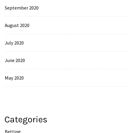
September 2020
August 2020
July 2020
June 2020
May 2020
Categories
Betting