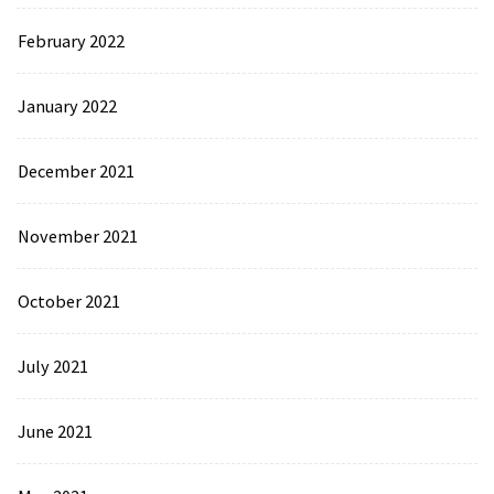
February 2022
January 2022
December 2021
November 2021
October 2021
July 2021
June 2021