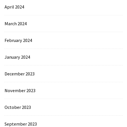
April 2024
March 2024
February 2024
January 2024
December 2023
November 2023
October 2023
September 2023