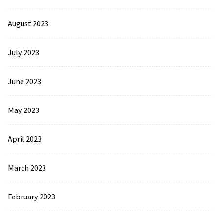
August 2023
July 2023
June 2023
May 2023
April 2023
March 2023
February 2023