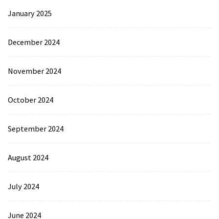
January 2025
December 2024
November 2024
October 2024
September 2024
August 2024
July 2024
June 2024