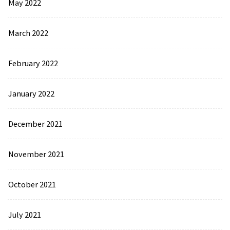
May 2022
March 2022
February 2022
January 2022
December 2021
November 2021
October 2021
July 2021