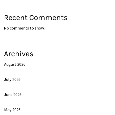
Recent Comments
No comments to show.
Archives
August 2026
July 2026
June 2026
May 2026