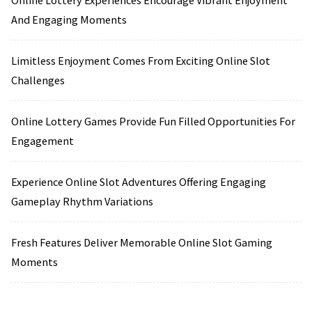
Online Lottery Experiences Encourage Vibrant Enjoyment
And Engaging Moments
Limitless Enjoyment Comes From Exciting Online Slot
Challenges
Online Lottery Games Provide Fun Filled Opportunities For
Engagement
Experience Online Slot Adventures Offering Engaging
Gameplay Rhythm Variations
Fresh Features Deliver Memorable Online Slot Gaming
Moments