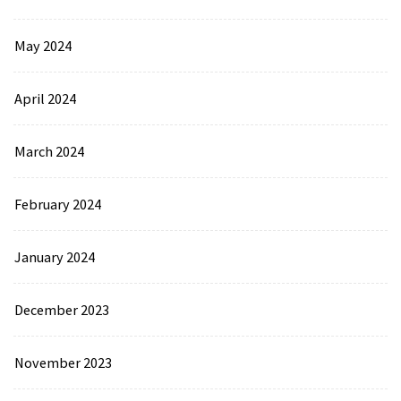
May 2024
April 2024
March 2024
February 2024
January 2024
December 2023
November 2023