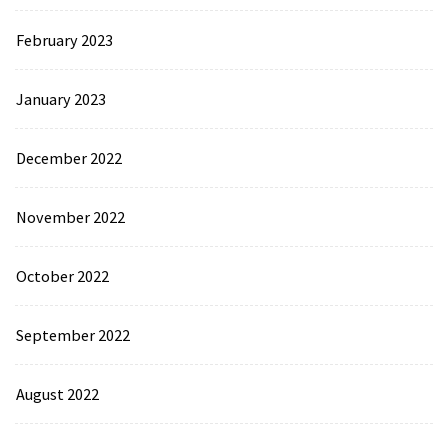
February 2023
January 2023
December 2022
November 2022
October 2022
September 2022
August 2022