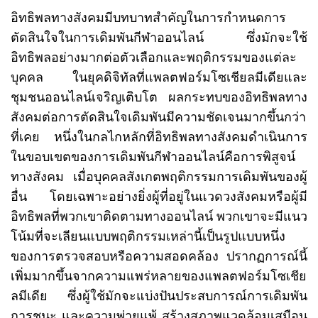
อิทธิพลทางสังคมมีบทบาทสำคัญในการกำหนดการ
ตัดสินใจในการเดิมพันกีฬาออนไลน์ ซึ่งมักจะใช้
อิทธิพลอย่างมากต่อตัวเลือกและพฤติกรรมของแต่ละ
บุคคล ในยุคดิจิทัลที่แพลตฟอร์มโซเชียลมีเดียและ
ชุมชนออนไลน์เจริญเติบโต ผลกระทบของอิทธิพลทาง
สังคมต่อการตัดสินใจเดิมพันมีความชัดเจนมากขึ้นกว่า
ที่เคย หนึ่งในกลไกหลักที่อิทธิพลทางสังคมดำเนินการ
ในขอบเขตของการเดิมพันกีฬาออนไลน์คือการพิสูจน์
ทางสังคม เมื่อบุคคลสังเกตพฤติกรรมการเดิมพันของผู้
อื่น โดยเฉพาะอย่างยิ่งผู้ที่อยู่ในแวดวงสังคมหรือผู้มี
อิทธิพลที่พวกเขาติดตามทางออนไลน์ พวกเขาจะมีแนว
โน้มที่จะเลียนแบบพฤติกรรมเหล่านี้เป็นรูปแบบหนึ่ง
ของการตรวจสอบหรือความสอดคล้อง ปรากฏการณ์นี้
เพิ่มมากขึ้นจากความแพร่หลายของแพลตฟอร์มโซเชีย
ลมีเดีย ซึ่งผู้ใช้มักจะแบ่งปันประสบการณ์การเดิมพัน
การชนะ และความพ่ายแพ้ สร้างสภาพแวดล้อมเสมือน