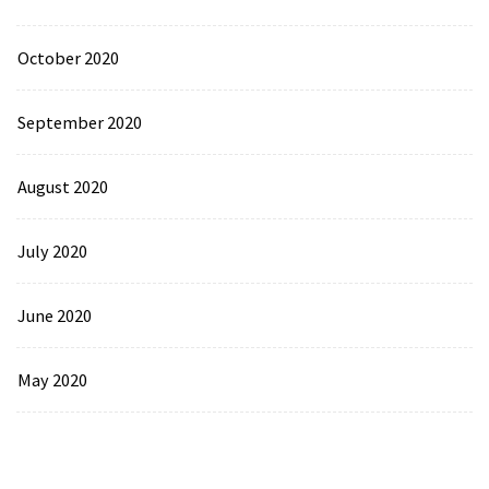
October 2020
September 2020
August 2020
July 2020
June 2020
May 2020