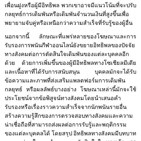
เพื่อนฝูงหรือผู้มีอิทธิพล พวกเขาอาจมีแนวโน้มที่จะปรับ
กลยุทธ์การเดิมพันหรือเดิมพันจำนวนเงินที่สูงขึ้นเพื่อ
พยายามจับคู่หรือเหนือกว่าความสำเร็จที่รับรู้ของผู้อื่น
นอกจากนี้ ลักษณะที่แพร่หลายของโฆษณาและการ
รับรองการพนันกีฬาออนไลน์ยังขยายอิทธิพลของปัจจัย
ทางสังคมต่อการตัดสินใจเดิมพันของแต่ละบุคคลอีก
ด้วย ด้วยการเพิ่มขึ้นของผู้มีอิทธิพลทางโซเชียลมีเดีย
และเนื้อหาที่ได้รับการสนับสนุน บุคคลมักจะได้รับ
ข้อความและภาพที่ส่งเสริมแพลตฟอร์มการเดิมพัน
กลยุทธ์ หรือผลลัพธ์บางอย่าง โฆษณาเหล่านี้มักจะใช้
ประโยชน์จากข้อพิสูจน์ทางสังคมโดยนำเสนอคำ
รับรองหรือเรื่องราวความสำเร็จจากนักพนันรายอื่น
สร้างความรู้สึกของการตรวจสอบทางสังคมและความ
น่าเชื่อถือที่สามารถส่งผลต่อการรับรู้และพฤติกรรม
ของแต่ละบุคคลได้ โดยสรุป อิทธิพลทางสังคมมีบทบาท