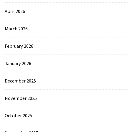
April 2026
March 2026
February 2026
January 2026
December 2025
November 2025
October 2025