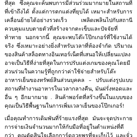
ที่สุด
ซึ่งคุณจะค้นพบการมีส่วนร่วมมากมายในสถานที่
ที่เข้าถึงได้
ตั้งแต่การตกแต่งที่ยุบได้
เหมาะสำหรับการ
เคลื่อนย้ายได้อย่างรวดเร็ว
เพลิดเพลินไปกับสถานี
ควบคุมแบบตายตัวที่สร้างจากตะเข็บและปัจจัยที่
ท้าทาย
นอกจากนี้
คุณจะพบโต๊ะโป๊กเกอร์ที่ใช้งานได้
จริง
ซึ่งเหมาะอย่างยิ่งสำหรับเวลาที่ห้องจำกัด
ปริมาณ
ของสินค้าสล็อตทางอินเทอร์เน็ตที่เสนอให้เปลี่ยนแปลง
อาจเป็นวิธีที่ง่ายที่สุดในการปรับแต่งเกมของคุณโดยมี
ส่วนร่วมในความรู้ที่ถูกกว่าค่าใช้จ่ายสำหรับโต๊ะ
–
อาหารเย็นของทรัพย์สินส่วนบุคคล
ปรับแต่งรูปแบบ
,
สถานที่ทำงานอาหารในเวลากลางคืน
มันฝรั่งทอดและ
.
อื่น
ๆ
อีกมากมาย
สินค้าพอร์ตที่สร้างขึ้นในแบบของ
!
คุณเป็นวิธีพื้นฐานในการเพิ่มเวลาเย็นของโป๊กเกอร์
เมื่อคุณทำการเดิมพันที่ร้ายแรงที่สุด
มันจะจุดประกาย
การจ่ายเงินจำนวนมากให้กับมือที่อยู่ในตำแหน่งที่ดี
กว่า
คุณตัดสินใจเลือกการ์ดอวยพรที่จะเก็บไว้
และจั่ว