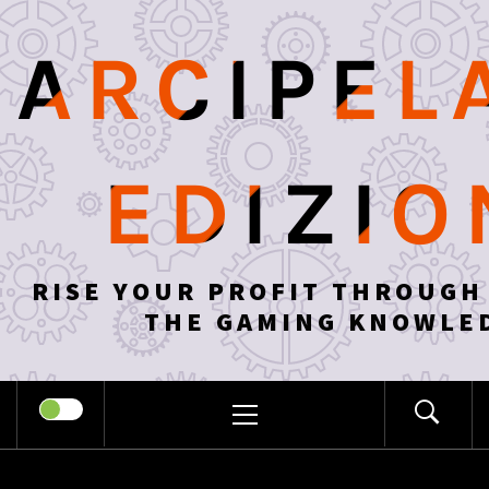
Skip
to
ARCIPEL
content
EDIZIO
RISE YOUR PROFIT THROUGH
THE GAMING KNOWLE
PRIMARY
MENU