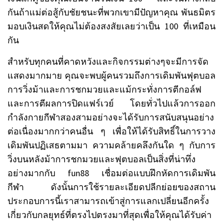
กันถ้าแม่ต่อสู้กับชัยชนะที่พวกเขามีปัญหาคุณ พันธมิตร
มอบเงินสดให้คุณไม่ต้องสงสัยเลยว่าเป็น 100 ที่เหมือน
กัน
สำหรับทุกคนที่คาดหวังและกิจกรรมต่างๆจะมีการจัด
แสดงมากมาย คุณจะพบผู้คนรวมถึงการเดิมพันฟุตบอล
การวิ่งม้าและการชกมวยและแม้กระทั่งการตีกอล์ฟ
และการตีผลการปิดแฟร์เวย์ โดยทั่วไปแล้วการออก
กำลังกายกีฬาสองสามอย่างจะได้รับการสนับสนุนอย่าง
ต่อเนื่องมากกว่าคนอื่น ๆ เพื่อให้ได้รับสิทธิ์ในการวาง
เดิมพันปฏิเสธตามมา ความคล้ายคลึงกันใด ๆ กับการ
วิ่งบนหลังม้าการชกมวยและฟุตบอลเป็นสิ่งที่น่าทึ่ง
อย่างมากกับ fun88 เชื่อมต่อแบบฝึกหัดการเดิมพัน
กีฬา ดังนั้นการใช้รายละเอียดปลีกย่อยของสถาน
ประกอบการนี้เราสามารถเข้าสู่การแลกเปลี่ยนอีกครั้ง
เกี่ยวกับกลยุทธ์ที่ตรงไปตรงมาที่สุดเพื่อให้คุณได้รับค่า