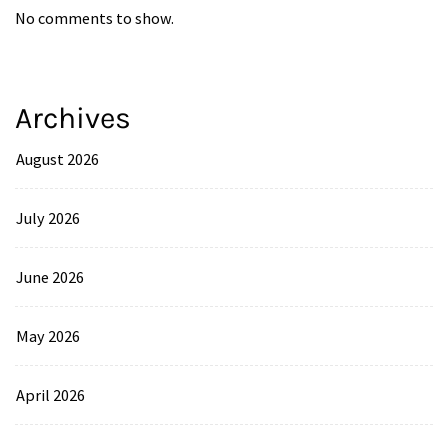
No comments to show.
Archives
August 2026
July 2026
June 2026
May 2026
April 2026