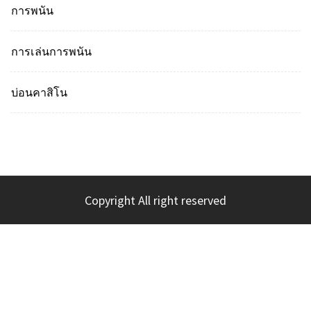
การพนัน
การเล่นการพนัน
บ่อนคาสิโน
Copyright All right reserved