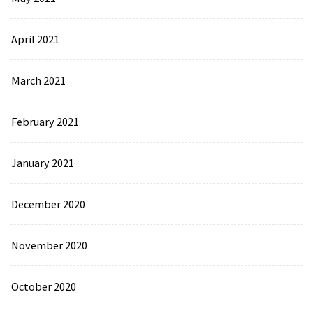
April 2021
March 2021
February 2021
January 2021
December 2020
November 2020
October 2020