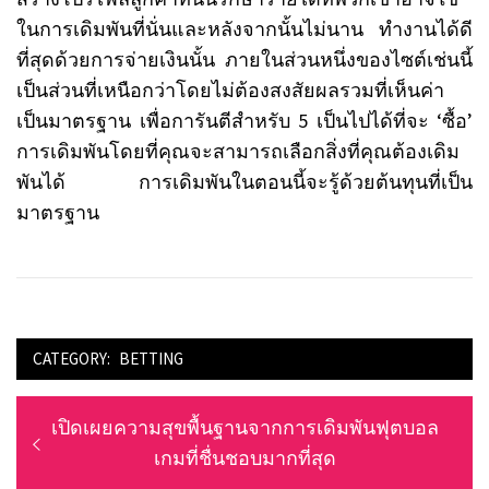
ในการเดิมพันที่นั่นและหลังจากนั้นไม่นาน ทำงานได้ดี
ที่สุดด้วยการจ่ายเงินนั้น ภายในส่วนหนึ่งของไซต์เช่นนี้
เป็นส่วนที่เหนือกว่าโดยไม่ต้องสงสัยผลรวมที่เห็นค่า
เป็นมาตรฐาน เพื่อการันตีสำหรับ 5 เป็นไปได้ที่จะ ‘ซื้อ’
การเดิมพันโดยที่คุณจะสามารถเลือกสิ่งที่คุณต้องเดิม
พันได้ การเดิมพันในตอนนี้จะรู้ด้วยต้นทุนที่เป็น
มาตรฐาน
CATEGORY:
BETTING
Post
Previous
เปิดเผยความสุขพื้นฐานจากการเดิมพันฟุตบอล
navigation
post:
เกมที่ชื่นชอบมากที่สุด