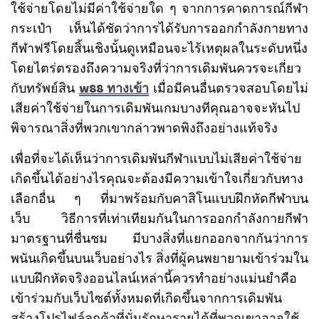
ใช้จ่ายโดยไม่มีค่าใช้จ่ายใด ๆ จากการคาดการณ์กีฬา
กระเป๋า เห็นได้ชัดว่าการได้รับการออกกำลังกายทาง
กีฬาฟรีโดยสิ้นเชิงนั้นดูเหมือนจะไร้เหตุผลในระดับหนึ่ง
โดยไตร่ตรองถึงความจริงที่ว่าการเดิมพันควรจะเกี่ยว
กับทรัพย์สิน
w88 ทางเข้า
เมื่อมีคนอื่นตรวจสอบโดยไม่
เสียค่าใช้จ่ายในการเดิมพันเกมบางทีคุณอาจจะหันไป
พิจารณาสิ่งที่พวกเขากล่าวพาดพิงถึงอย่างแท้จริง
เพื่อที่จะได้เห็นว่าการเดิมพันกีฬาแบบไม่เสียค่าใช้จ่าย
เกิดขึ้นได้อย่างไรคุณจะต้องมีความเข้าใจเกี่ยวกับทาง
เลือกอื่น ๆ ที่มาพร้อมกับคาสิโนแบบฝึกหัดกีฬาบน
เว็บ วิธีการที่เท่าเทียมกันในการออกกำลังกายกีฬา
มาตรฐานที่ชื่นชม มีบางสิ่งที่แยกออกจากกันว่าการ
พนันเกิดขึ้นบนเว็บอย่างไร สิ่งที่ผู้คนพยายามเข้าร่วมใน
แบบฝึกหัดจริงออนไลน์เหล่านี้ควรทำอย่างแม่นยำคือ
เข้าร่วมกับเว็บไซต์ทั้งหมดที่เกิดขึ้นจากการเดิมพัน
สร้างโปรไฟล์ลูกค้าที่นั่นรักษารายได้ที่พวกเขาอาจใช้