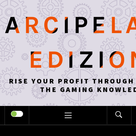
Skip
to
ARCIPEL
content
EDIZIO
RISE YOUR PROFIT THROUGH
THE GAMING KNOWLE
PRIMARY
MENU