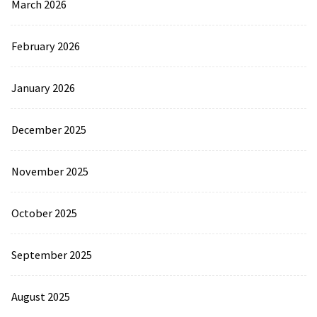
March 2026
February 2026
January 2026
December 2025
November 2025
October 2025
September 2025
August 2025