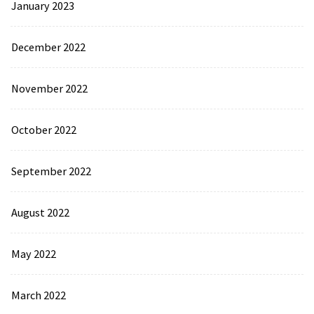
January 2023
December 2022
November 2022
October 2022
September 2022
August 2022
May 2022
March 2022