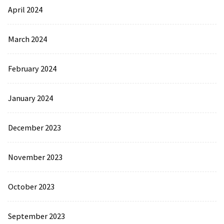
April 2024
March 2024
February 2024
January 2024
December 2023
November 2023
October 2023
September 2023