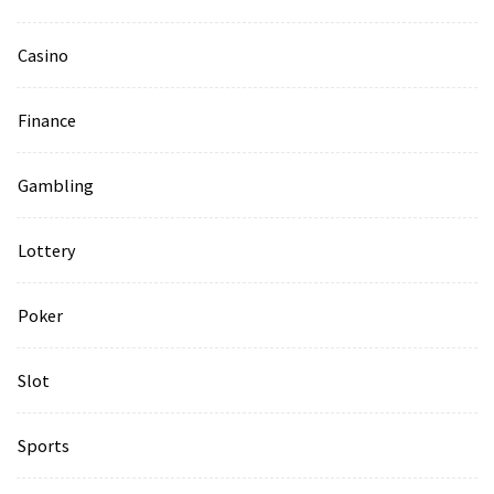
Casino
Finance
Gambling
Lottery
Poker
Slot
Sports