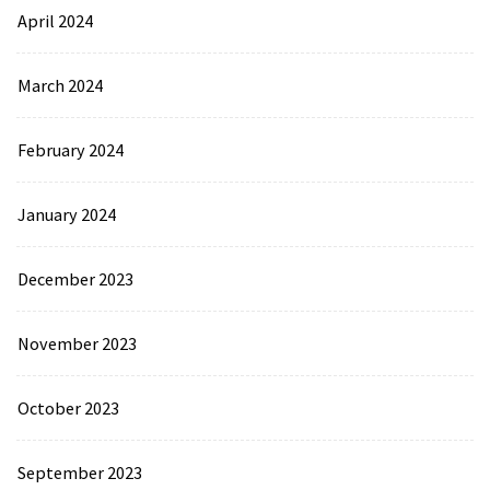
April 2024
March 2024
February 2024
January 2024
December 2023
November 2023
October 2023
September 2023