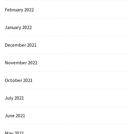
February 2022
January 2022
December 2021
November 2021
October 2021
July 2021
June 2021
May 2021