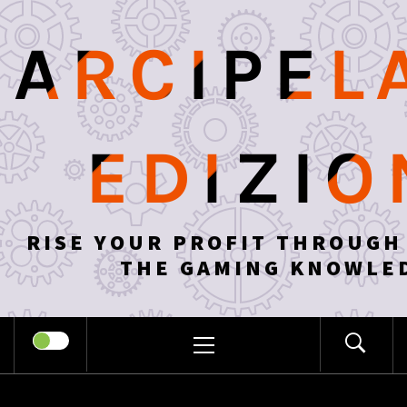
Skip
to
ARCIPEL
content
EDIZIO
RISE YOUR PROFIT THROUGH
THE GAMING KNOWLE
PRIMARY
MENU