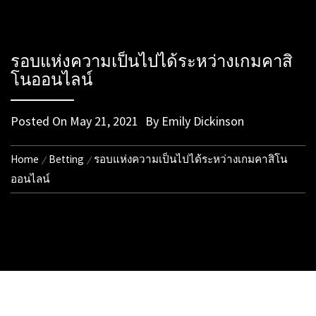
รอบแห่งความเป็นไปได้ระหว่างเกมคาสิ
โนออนไลน์
Posted On
May 21, 2021
By
Emily Dickinson
Home
Betting
รอบแห่งความเป็นไปได้ระหว่างเกมคาสิโน
ออนไลน์