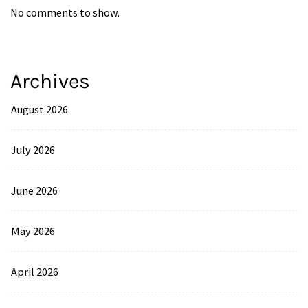
No comments to show.
Archives
August 2026
July 2026
June 2026
May 2026
April 2026