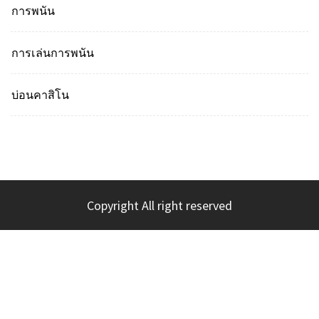
การพนัน
การเล่นการพนัน
บ่อนคาสิโน
Copyright All right reserved