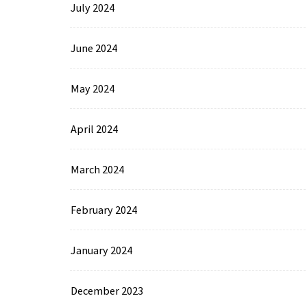
July 2024
June 2024
May 2024
April 2024
March 2024
February 2024
January 2024
December 2023