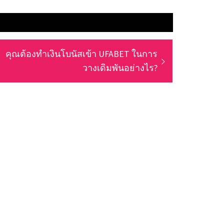
Next
คุณต้องทำเงินโบนัสเข้า UFABET ในการ
post:
วางเดิมพันอย่างไร?