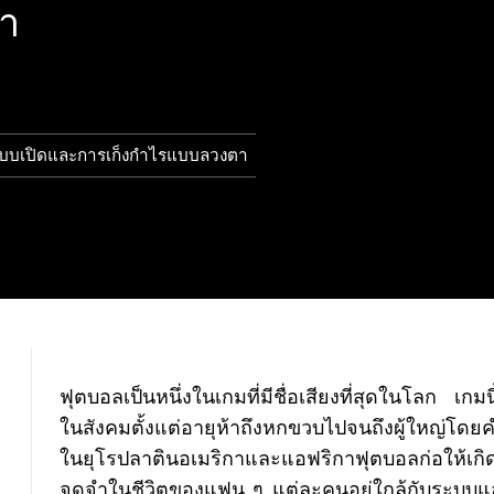
า
นแบบเปิดและการเก็งกำไรแบบลวงตา
ฟุตบอลเป็นหนึ่งในเกมที่มีชื่อเสียงที่สุดในโลก เกมน
ในสังคมตั้งแต่อายุห้าถึงหกขวบไปจนถึงผู้ใหญ่โดย
ในยุโรปลาตินอเมริกาและแอฟริกาฟุตบอลก่อให้เกิดค
จดจำในชีวิตของแฟน ๆ แต่ละคนอยู่ใกล้กับระบบ