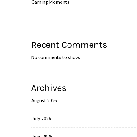
Gaming Moments
Recent Comments
No comments to show.
Archives
August 2026
July 2026
June 2026