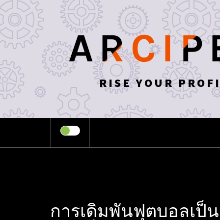
Skip
to
ARCIP
content
RISE YOUR PROF
การเดิมพันฟุตบอลเป็