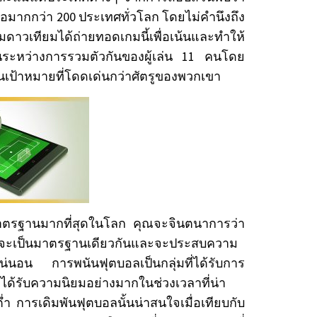
ถือมากกว่า 200 ประเทศทั่วโลก โดยไม่คำนึงถึง
กมดาวเทียมได้ถ่ายทอดเกมนี้เพื่อเน้นและทำให้
เล่นระหว่างการรวมตัวกันของผู้เล่น 11 คนโดย
้าหมายที่โดดเด่นกว่าศัตรูของพวกเขา
ตรฐานมากที่สุดในโลก คุณจะจินตนาการว่า
ลก็จะเป็นมาตรฐานเดียวกันและจะประสบความ
แน่นอน การพนันฟุตบอลเป็นกลุ่มที่ได้รับการ
ี่ได้รับความนิยมอย่างมากในช่วงเวลาที่น่า
่ำ การเดิมพันฟุตบอลนั้นน่าสนใจเมื่อเทียบกับ