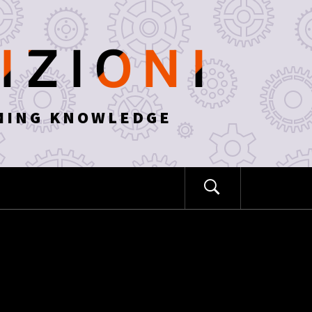
IZIONI
AMING KNOWLEDGE