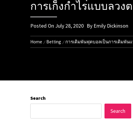
การเก็งกำไรแบบลวงต
Posted On
July 28, 2020
By
Emily Dickinson
Home
Betting
การเดิมพันฟุตบอลเป็นการเดิมพั
Search
Search