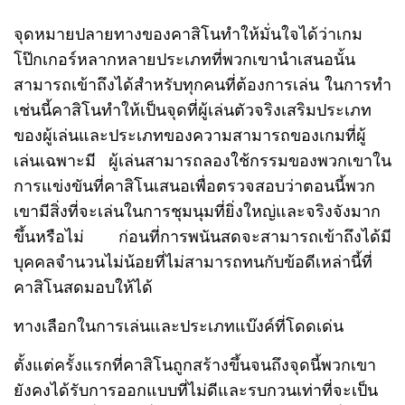
จุดหมายปลายทางของคาสิโนทำให้มั่นใจได้ว่าเกม
โป๊กเกอร์หลากหลายประเภทที่พวกเขานำเสนอนั้น
สามารถเข้าถึงได้สำหรับทุกคนที่ต้องการเล่น ในการทำ
เช่นนี้คาสิโนทำให้เป็นจุดที่ผู้เล่นตัวจริงเสริมประเภท
ของผู้เล่นและประเภทของความสามารถของเกมที่ผู้
เล่นเฉพาะมี ผู้เล่นสามารถลองใช้กรรมของพวกเขาใน
การแข่งขันที่คาสิโนเสนอเพื่อตรวจสอบว่าตอนนี้พวก
เขามีสิ่งที่จะเล่นในการชุมนุมที่ยิ่งใหญ่และจริงจังมาก
ขึ้นหรือไม่ ก่อนที่การพนันสดจะสามารถเข้าถึงได้มี
บุคคลจำนวนไม่น้อยที่ไม่สามารถทนกับข้อดีเหล่านี้ที่
คาสิโนสดมอบให้ได้
ทางเลือกในการเล่นและประเภทแบ๊งค์ที่โดดเด่น
ตั้งแต่ครั้งแรกที่คาสิโนถูกสร้างขึ้นจนถึงจุดนี้พวกเขา
ยังคงได้รับการออกแบบที่ไม่ดีและรบกวนเท่าที่จะเป็น