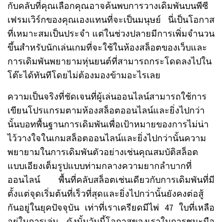
กับคลับที่คุณเลือกคุณอาจค้นพบการวางเดิมพันบนพีซี
เฟรมเวิร์กของคุณเองแทนที่จะเป็นมนุษย์ นี่เป็นโอกาส
ที่เหมาะสมเป็นประจำ แต่ในช่วงปลายมีการเพิ่มจำนวน
ขึ้นสำหรับนักเล่นเกมที่จะใช้ในห้องสล็อตของเว็บและ
การเดิมพันพยายามหุ่นยนต์ที่สามารถกระโดดลงไปใน
โต๊ะได้ทันทีโดยไม่ต้องมองข้ามอะไรเลย
ความเป็นจริงที่ชัดเจนที่ผู้เล่นออนไลน์สามารถใช้การ
เขียนโปรแกรมตามห้องสล็อตออนไลน์และยิ่งไปกว่า
นั้นบอทพื้นฐานการเดิมพันเพื่อเป้าหมายของการไม่น่า
ไว้วางใจในเกมสล็อตออนไลน์และยิ่งไปกว่านั้นความ
พยายามในการเดิมพันตัวอย่างเช่นคุณสมบัติสล็อต
แบบเอียงเต็มรูปแบบท่ามกลางความยากลำบากที่
ออนไลน์ พื้นที่คลับสล็อตเช่นเดียวกับการเดิมพันที่มี
ตั้งแต่จุดเริ่มต้นที่เร็วที่สุดและยิ่งไปกว่านั้นยังคงต่อสู้
กันอยู่ในยุคปัจจุบัน เท่าที่เราเครียดมีไพ่ 47 ใบที่เหลือ
อยู่ในการเล่น ดังนั้นวันนี้โอกาสของเราในการชนะมือ