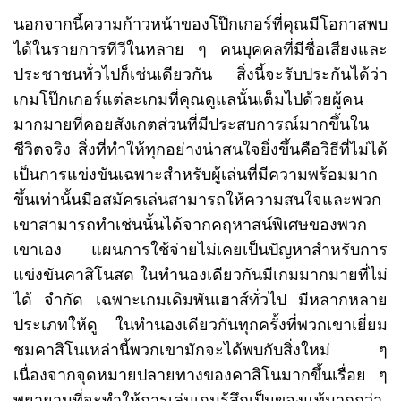
นอกจากนี้ความก้าวหน้าของโป๊กเกอร์ที่คุณมีโอกาสพบ
ได้ในรายการทีวีในหลาย ๆ คนบุคคลที่มีชื่อเสียงและ
ประชาชนทั่วไปก็เช่นเดียวกัน สิ่งนี้จะรับประกันได้ว่า
เกมโป๊กเกอร์แต่ละเกมที่คุณดูแลนั้นเต็มไปด้วยผู้คน
มากมายที่คอยสังเกตส่วนที่มีประสบการณ์มากขึ้นใน
ชีวิตจริง สิ่งที่ทำให้ทุกอย่างน่าสนใจยิ่งขึ้นคือวิธีที่ไม่ได้
เป็นการแข่งขันเฉพาะสำหรับผู้เล่นที่มีความพร้อมมาก
ขึ้นเท่านั้นมือสมัครเล่นสามารถให้ความสนใจและพวก
เขาสามารถทำเช่นนั้นได้จากคฤหาสน์พิเศษของพวก
เขาเอง แผนการใช้จ่ายไม่เคยเป็นปัญหาสำหรับการ
แข่งขันคาสิโนสด ในทำนองเดียวกันมีเกมมากมายที่ไม่
ได้ จำกัด เฉพาะเกมเดิมพันเฮาส์ทั่วไป มีหลากหลาย
ประเภทให้ดู ในทำนองเดียวกันทุกครั้งที่พวกเขาเยี่ยม
ชมคาสิโนเหล่านี้พวกเขามักจะได้พบกับสิ่งใหม่ ๆ
เนื่องจากจุดหมายปลายทางของคาสิโนมากขึ้นเรื่อย ๆ
พยายามที่จะทำให้การเล่นเกมรู้สึกเป็นของแท้มากกว่า