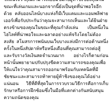
ขณะที่เล่นเกมและนอกจากนี้ยังเป็นจุดที่น่าพอใจอีก
ด้วย คลับออนไลน์บางแห่งก็มีเว็บแคมและแอมพลิฟาย
เออร์เพื่อรับประกันว่าคุณจะสามารถเห็นและได้ยินฝ่าย
ตรงข้ามของคุณในขณะที่คุณกำลังเล่น เป็นหนึ่งใน
ไฮไลท์ที่น่าพอใจและฉลาดอย่างแท้จริงโดยไม่ต้อง
สงสัย สโมสรการพนันบนเว็บบางแห่งมีการต่อต้านหนึ่ง
ครั้งในหนึ่งสัปดาห์หรือหนึ่งเดือนที่คุณสามารถต่อสู้
และรับรางวัลเงินสดจำนวนมาก อย่างไรก็ตามก่อน
หน้านั้นพยายามปรับปรุงขีดความสามารถของคุณเพื่อ
ให้แน่ใจว่าคุณสามารถออกมาพร้อมกับเทคนิคที่มี
ชัยชนะและสามารถท้าทายผู้ท้าชิงของคุณได้อย่าง
แน่นอน วิธีที่ดีที่สุดในการรวบรวมวิธีการคือการเก็บ
รักษาหรือการฝึกซ้อมซึ่งในมือที่แตกต่างกันสนับสนุน
ความถนัดของคุณ