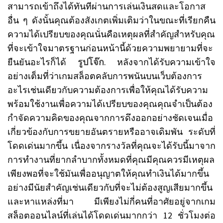
สามารถเข้าถึงได้ทันทีผ่านการเล่นเงินสดและโอกาส
อื่น ๆ ดังนั้นคุณต้องสังเกตเพิ่มเติมว่าในขณะที่เรียกคืน
ความได้เปรียบของคุณนั่นคือเหตุผลที่สำคัญสำหรับคุณ
ที่จะเข้าใจมาตรฐานก่อนหน้านี้ด้วยความพยายามที่จะ
ยืนยันอะไรก็ได้
รูปโจ๊ก
. หลังจากได้รับความเข้าใจ
อย่างเต็มที่ว่าเกมสล็อตคลับการพนันบนเว็บต้องการ
อะไรเช่นเดียวกับความต้องการเพื่อให้คุณได้รับความ
พร้อมใช้งานเพื่อความได้เปรียบของคุณคุณจำเป็นต้อง
กำจัดความคิดของคุณจากการดึงออกอย่างชัดเจนเมื่อ
เกี่ยวข้องกับการขยายอันตรายหรืออาจเดิมพัน ระดับที่
โดดเด่นมากขึ้น เนื่องจากรางวัลที่คุณจะได้รับนี้มาจาก
การทำงานที่ยากลำบากทั้งหมดที่คุณมีคุณควรมีเหตุผล
เพียงพอที่จะใช้มันเพื่ออนุญาตให้คุณทำเงินได้มากขึ้น
อย่างมีนัยสำคัญเช่นเดียวกับที่จะไม่ต้องสูญเสียมากขึ้น
และหาแหล่งที่มา มีเพียงไม่กี่คนที่อาศัยอยู่จากเกม
สล็อตออนไลน์ที่เล่นได้โดดเด่นมากกว่า 12 ชั่วโมงต่อ