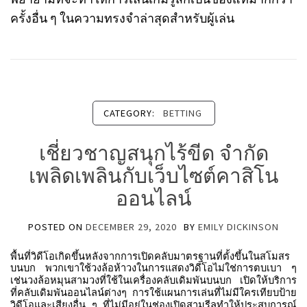
ครั้งอื่น ๆ ในความทรงจำล่าสุดสำหรับผู้เล่น
CATEGORY:
BETTING
เชี่ยวชาญสนุกไร้ขีด จำกัด
เพลิดเพลินกับเว็บไซต์คาสิโน
ออนไลน์
POSTED ON
DECEMBER 29, 2020
BY
EMILY DICKINSON
พื้นที่วิดีโอเกิดขึ้นหลังจากการเปิดคลับมาตรฐานที่ตั้งขึ้นในสโมสร
บนบก
พวกเขาใช้วงล้อห้าวงในการแสดงวิดีโอไม่ใช่การตบเบา
ๆ
เช่นวงล้อหมุนสามวงที่ใช้ในเครื่องคลับเดิมพันบนบก
เปิดให้บริการ
ที่คลับเดิมพันออนไลน์ต่างๆ
การใช้แผนการเล่นที่ไม่มีใครเทียบป้าย
วิดีโอและเสียงอื่น
ๆ
ที่ไม่มีอยู่ในช่องเปิดสามรีลทำให้ประสบการณ์