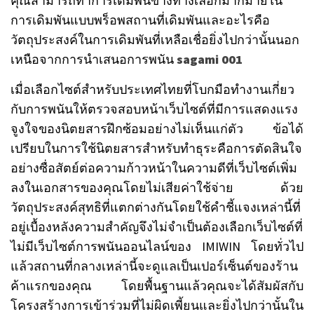
คุณสามารถทำการเดิมพันข้างทางเลือกมากมายใน
การเดิมพันแบบพร็อพสถานที่เดิมพันและอะไรคือ
วัตถุประสงค์ในการเดิมพันที่เหลือเชื่อยิ่งไปกว่านั้นนอก
เหนือจากการนำเสนอการพนัน
sagami 001
เมื่อเลือกไซต์สำหรับประเทศไทยที่โบกมือทำงานเกี่ยว
กับการพนันให้ตรวจสอบหน้าเว็บไซต์ที่มีการแสดงแรง
จูงใจของนิตยสารฝึกซ้อมอย่างไม่เห็นแก่ตัว ข้อได้
เปรียบในการใช้นิตยสารสำหรับทำธุระคือการตัดสินใจ
อย่างซื่อสัตย์ต่อความก้าวหน้าในความดีที่เว็บไซต์เพิ่ม
ลงในเอกสารของคุณโดยไม่เสียค่าใช้จ่าย ด้วย
วัตถุประสงค์สุทธิที่แตกต่างกันโดยใช้คำชี้แจงเหล่านี้ที่
อยู่เบื้องหลังความสำคัญจึงไม่จำเป็นต้องเลือกเว็บไซต์ที่
ไม่มีเว็บไซต์การพนันออนไลน์ของ IMIWIN โดยทั่วไป
แล้วสถานที่กลางเหล่านี้จะดูแลเป็นเปอร์เซ็นต์ของร้าน
ค้าแรกของคุณ โดยพื้นฐานแล้วคุณจะได้สัมผัสกับ
โครงสร้างการเข้าร่วมที่ไม่ผิดเพี้ยนและยิ่งไปกว่านั้นใน