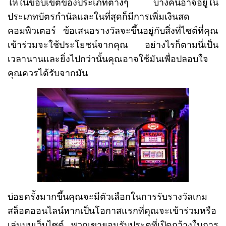
ให้ในขอบเขตของประเภทต่างๆ บางคนอาจอยู่ใน
ประเภทบัตรกำนัลและในที่สุดก็มีการเพิ่มเงินสด
คอมพิวเตอร์ ข้อเสนอรางวัลจะขึ้นอยู่กับสิ่งที่ไซต์ที่คุณ
เข้าร่วมจะใช้ประโยชน์จากคุณ อย่างไรก็ตามนี่เป็น
เวลานานและยิ่งไปกว่านั้นคุณอาจใช้มันเพื่อปลอบใจ
คุณควรได้รับจากมัน
บ่อยครั้งมากขึ้นคุณจะมีตัวเลือกในการรับรางวัลเกม
สล็อตออนไลน์หากเป็นโอกาสแรกที่คุณจะเข้าร่วมหรือ
เล่นบนเว็บไซต์ พวกเขายอมรับประตูที่เปิดกว้างในการ