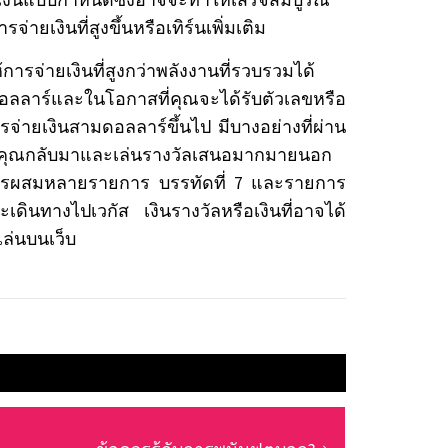
ายเงินที่สูงขึ้นหรือเทิร์นเพิ่มเติม
การจ่ายเงินที่สูงกว่าพลังงานที่รวบรวมได้
ดอลลาร์และในโอกาสที่คุณจะได้รับตัวเลขหรือ
จ่ายเงินสามดอลลาร์ขึ้นไป มีบางอย่างที่ผ่าน
ให้คุณกลับมาและเล่นรางวัลเสนอมากมายนอก
ารผสมหลายรายการ บรรทัดที่ 7 และรายการ
ะเดินทางไปเวกัส เงินรางวัลหรือเงินที่อาจได้
เล่นบนเว็บ