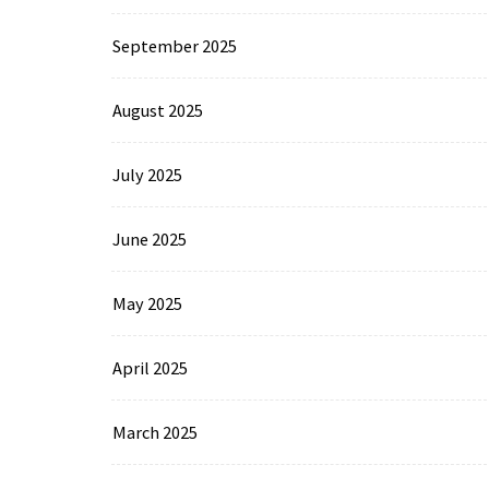
September 2025
August 2025
July 2025
June 2025
May 2025
April 2025
March 2025