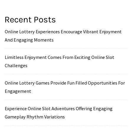
Recent Posts
Online Lottery Experiences Encourage Vibrant Enjoyment
And Engaging Moments
Limitless Enjoyment Comes From Exciting Online Slot
Challenges
Online Lottery Games Provide Fun Filled Opportunities For
Engagement
Experience Online Slot Adventures Offering Engaging
Gameplay Rhythm Variations