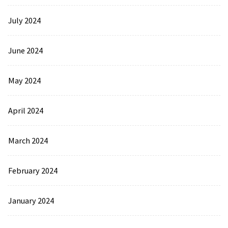
July 2024
June 2024
May 2024
April 2024
March 2024
February 2024
January 2024