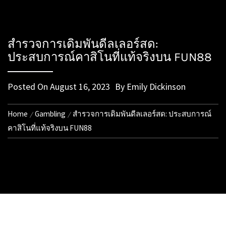
สำรวจการเดิมพันดีลเลอร์สด:
ประสบการณ์คาสิโนที่แท้จริงบน FUN88
Posted On
August 16, 2023
By
Emily Dickinson
Home
Gambling
สำรวจการเดิมพันดีลเลอร์สด: ประสบการณ์
คาสิโนที่แท้จริงบน FUN88