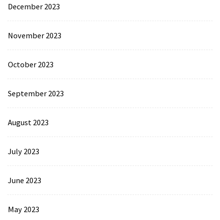
December 2023
November 2023
October 2023
September 2023
August 2023
July 2023
June 2023
May 2023