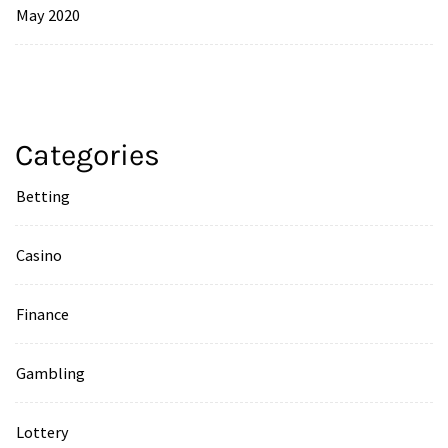
May 2020
Categories
Betting
Casino
Finance
Gambling
Lottery