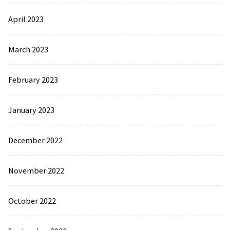
April 2023
March 2023
February 2023
January 2023
December 2022
November 2022
October 2022