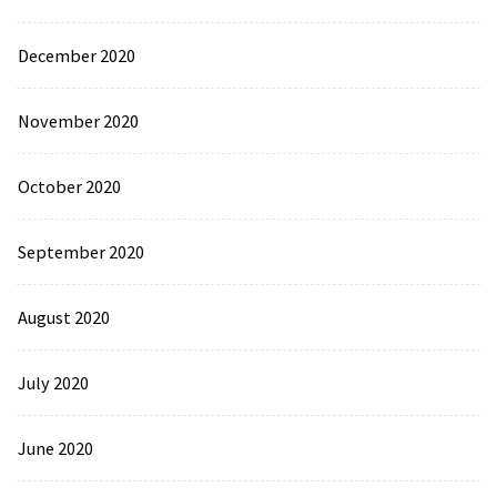
December 2020
November 2020
October 2020
September 2020
August 2020
July 2020
June 2020