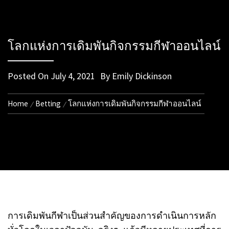
โลกแห่งการเดิมพันกิจกรรมกีฬาออนไลน์
Posted On
July 4, 2021
By
Emily Dickinson
Home
Betting
โลกแห่งการเดิมพันกิจกรรมกีฬาออนไลน์
การเดิมพันกีฬาเป็นส่วนสำคัญของการดำเนินการหลัก