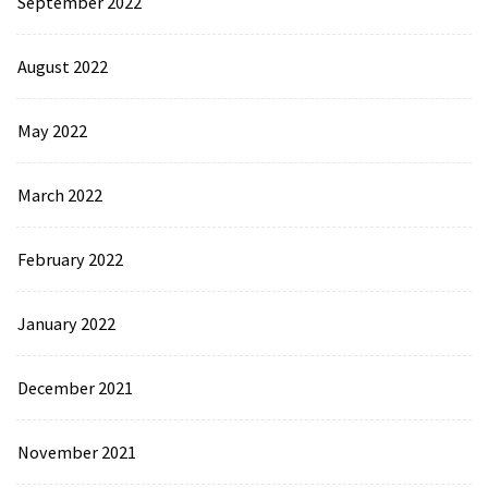
September 2022
August 2022
May 2022
March 2022
February 2022
January 2022
December 2021
November 2021