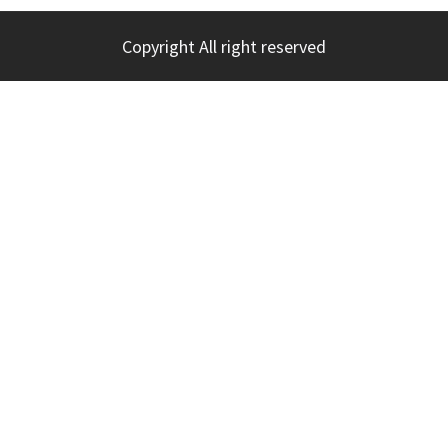
Copyright All right reserved