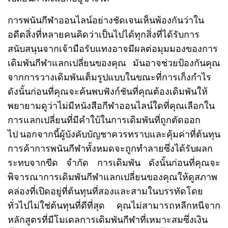
การพนันกีฬาออนไลน์อย่างชัดเจนเห็นพ้องกันว่าใน
อดีตสิ่งที่หลายคนคิดว่าเป็นไปได้ทุกสิ่งที่ได้รับการ
สนับสนุนจากเจ้ามือรับแทงอาจมีผลต่อมุมมองของการ
เดิมพันกีฬาแลกเปลี่ยนของคุณ มันอาจช่วยป้องกันคุณ
จากการวางเดิมพันเต็มรูปแบบในขณะที่การเก็งกำไร
ดังนั้นก่อนที่คุณจะค้นพบฟังก์ชันที่คุณต้องเดิมพันให้
พยายามดูว่าไม่มีหนังสือกีฬาออนไลน์ใดที่คุณเลือกใน
การแลกเปลี่ยนที่มีคำใบ้ในการเดิมพันที่ถูกตัดออก
ไป นอกจากนี้ผู้บังคับบัญชาควรทราบและคุ้มค่าที่ต้นทุน
การค้าการพนันกีฬาทั้งหมดจะถูกทำลายซึ่งได้รับผลก
ระทบจากขีด จำกัด การเดิมพัน ดังนั้นก่อนที่คุณจะ
พิจารณาการเดิมพันกีฬาแลกเปลี่ยนของคุณให้ดูสภาพ
คล่องที่เปิดอยู่ที่ต้นทุนที่สองและสามในบรรทัดโดย
ทั่วไปไม่ใช่ต้นทุนที่ดีที่สุด คุณไม่สามารถหลีกหนีจาก
หลักสูตรที่มีโมเดลการเดิมพันกีฬาที่เหมาะสมซึ่งเงิน