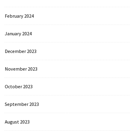
February 2024
January 2024
December 2023
November 2023
October 2023
September 2023
August 2023