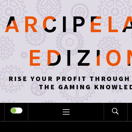
Skip
to
ARCIPEL
content
EDIZIO
RISE YOUR PROFIT THROUGH
THE GAMING KNOWLE
PRIMARY
MENU