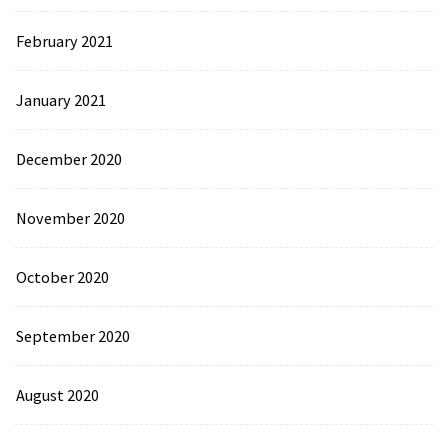
February 2021
January 2021
December 2020
November 2020
October 2020
September 2020
August 2020