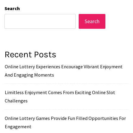
Search
Search
Recent Posts
Online Lottery Experiences Encourage Vibrant Enjoyment
And Engaging Moments
Limitless Enjoyment Comes From Exciting Online Slot
Challenges
Online Lottery Games Provide Fun Filled Opportunities For
Engagement