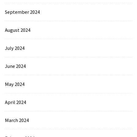
September 2024
August 2024
July 2024
June 2024
May 2024
April 2024
March 2024