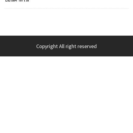
Copyright All right reserved