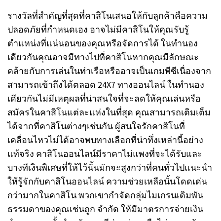
รางวัลที่สำคัญที่สุดที่คาสิโนเสนอให้กับลูกค้าคือความ
ปลอดภัยที่กำหนดเอง อาจไม่มีคาสิโนให้คุณรับรู้
ตำแหน่งที่แน่นอนของคุณหรือจัดการได้ ในทำนอง
เดียวกันคุณอาจมีทางไปที่คาสิโนหากคุณมีลักษณะ
คล้ายกับการเล่นในท่าเรือหรืออาจเป็นเกมพีซีเนื่องจาก
สามารถเข้าถึงได้ตลอด 24X7 ทางออนไลน์ ในทำนอง
เดียวกันไม่มีเหตุผลที่น่าสนใจที่จะลดให้คุณเล่นหรือ
สมัครในคาสิโนแต่ละแห่งในที่สุด คุณสามารถเติมเต็ม
ได้จากที่คาสิโนต่างๆเช่นกัน ผู้สนใจรักคาสิโนที่
เคลื่อนไหวไม่ได้อาจพบทางเลือกที่น่าทึ่งเหล่านี้อย่าง
แท้จริง คาสิโนออนไลน์มีราคาไม่แพงที่จะได้รับและ
บางทีเงินพิเศษที่ให้ไว้นั้นมักจะสูงกว่าที่คนทั่วไปแนะนำ
ให้รู้จักกับคาสิโนออนไลน์ ความช่วยเหลือนั้นโดดเด่น
กว่ามากในคาสิโน พวกเขากำจัดกลุ่มไมเกรนเดิมพัน
ธรรมดาของคุณเช่นถูก จำกัด ให้มีมาตรการจ่ายเงิน