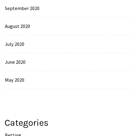
September 2020
August 2020
July 2020
June 2020
May 2020
Categories
Betting