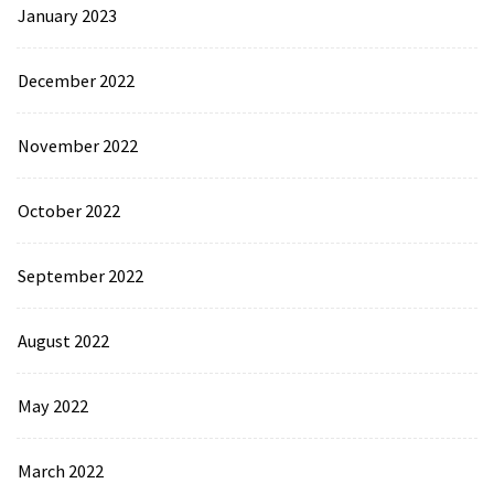
January 2023
December 2022
November 2022
October 2022
September 2022
August 2022
May 2022
March 2022