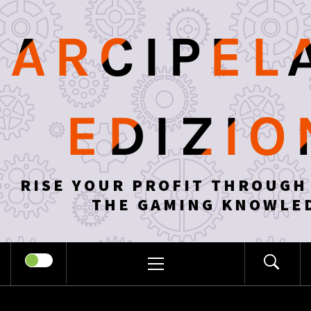
Skip
to
ARCIPEL
content
EDIZIO
RISE YOUR PROFIT THROUGH
THE GAMING KNOWLE
PRIMARY
MENU