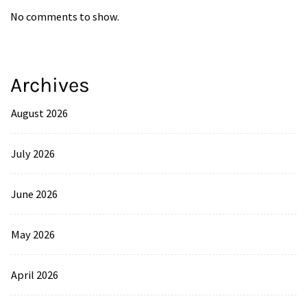
No comments to show.
Archives
August 2026
July 2026
June 2026
May 2026
April 2026