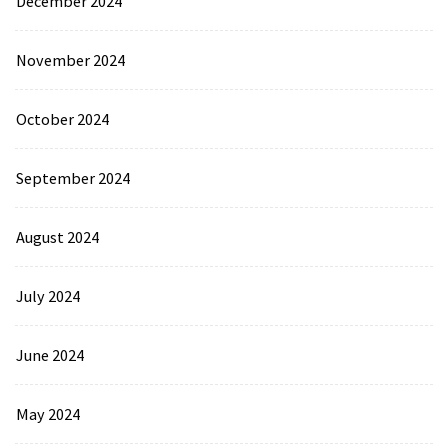
December 2024
November 2024
October 2024
September 2024
August 2024
July 2024
June 2024
May 2024