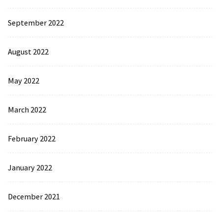
September 2022
August 2022
May 2022
March 2022
February 2022
January 2022
December 2021