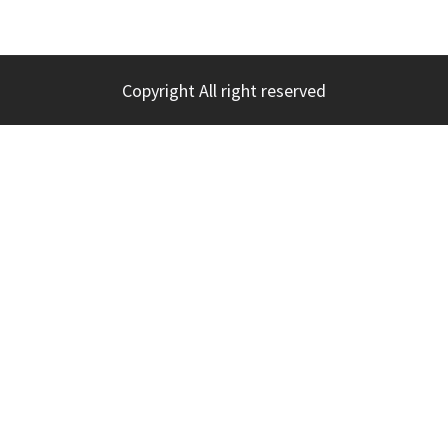
Copyright All right reserved