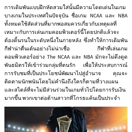
การเดิมพันแบบฝึกหัดสวมใส่นั้นมีความโดดเด่นในเกม
บางเกมในประเทศในปัจจุบัน ชื่อเกม NCAA และ NBA
ทั้งหมดใช้สัดส่วนที่มากพอสมควรเกี่ยวกับเหตุผลที่
เหมาะกับการเล่นเกมคอมพิวเตอร์นี้โดยปกติแล้วจะ
ต้องดิ้นรนในระดับหนึ่งในภายหลัง ซึ่งทำให้การเดิมพัน
กีฬาน่าตื่นเต้นอย่างไม่น่าเชื่อ กีฬาที่เล่นเกม
คอมพิวเตอร์อย่าง The NCAA และ NBA มักจะไม่ดึงดูด
พันธมิตรให้เข้าร่วมกลุ่มที่ตนรัก เพื่อให้ประสบการณ์
การรับชมที่เป็นประโยชน์พัฒนาไปสู่อำนาจ คุณจะ
ติดตามนักพนันโดยไม่คำนึงถึงใครก็ตามที่วางแผน
และสไตล์ที่จะไม่มีส่วนร่วมในเกมทั่วไปโดยการรับเงิน
มากขึ้น พวกเขาต่อต้านสาวกที่โกรธแค้นเป็นประจำ