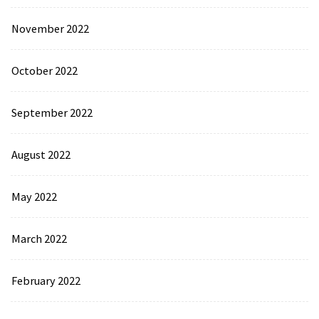
November 2022
October 2022
September 2022
August 2022
May 2022
March 2022
February 2022