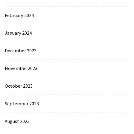
February 2024
January 2024
December 2023
November 2023
October 2023
September 2023
August 2023