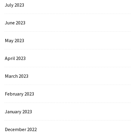
July 2023
June 2023
May 2023
April 2023
March 2023
February 2023
January 2023
December 2022