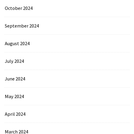
October 2024
September 2024
August 2024
July 2024
June 2024
May 2024
April 2024
March 2024