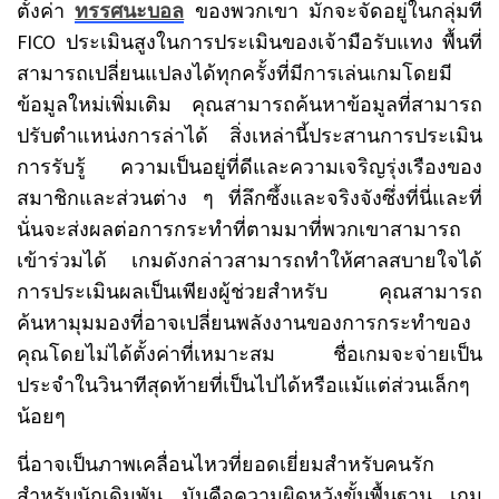
ตั้งค่า
ทรรศนะบอล
ของพวกเขา มักจะจัดอยู่ในกลุ่มที่
FICO ประเมินสูงในการประเมินของเจ้ามือรับแทง พื้นที่
สามารถเปลี่ยนแปลงได้ทุกครั้งที่มีการเล่นเกมโดยมี
ข้อมูลใหม่เพิ่มเติม คุณสามารถค้นหาข้อมูลที่สามารถ
ปรับตำแหน่งการล่าได้ สิ่งเหล่านี้ประสานการประเมิน
การรับรู้ ความเป็นอยู่ที่ดีและความเจริญรุ่งเรืองของ
สมาชิกและส่วนต่าง ๆ ที่ลึกซึ้งและจริงจังซึ่งที่นี่และที่
นั่นจะส่งผลต่อการกระทำที่ตามมาที่พวกเขาสามารถ
เข้าร่วมได้ เกมดังกล่าวสามารถทำให้ศาลสบายใจได้
การประเมินผลเป็นเพียงผู้ช่วยสำหรับ คุณสามารถ
ค้นหามุมมองที่อาจเปลี่ยนพลังงานของการกระทำของ
คุณโดยไม่ได้ตั้งค่าที่เหมาะสม ชื่อเกมจะจ่ายเป็น
ประจำในวินาทีสุดท้ายที่เป็นไปได้หรือแม้แต่ส่วนเล็กๆ
น้อยๆ
นี่อาจเป็นภาพเคลื่อนไหวที่ยอดเยี่ยมสำหรับคนรัก
สำหรับนักเดิมพัน มันคือความผิดหวังขั้นพื้นฐาน เกม