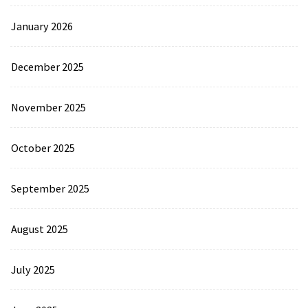
January 2026
December 2025
November 2025
October 2025
September 2025
August 2025
July 2025