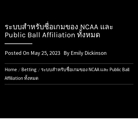
ระบบสำหรับชื่อเกมของ NCAA และ
Public Ball Affiliation ทั้งหมด
Posted On
May 25, 2023
By
Emily Dickinson
Home
Betting
ระบบสำหรับชื่อเกมของ NCAA และ Public Ball
Affiliation ทั้งหมด