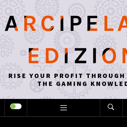
Skip
to
ARCIPEL
content
EDIZIO
RISE YOUR PROFIT THROUGH
THE GAMING KNOWLE
PRIMARY
MENU