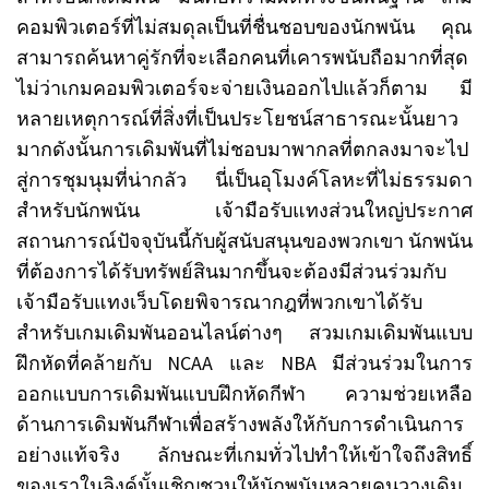
คอมพิวเตอร์ที่ไม่สมดุลเป็นที่ชื่นชอบของนักพนัน คุณ
สามารถค้นหาคู่รักที่จะเลือกคนที่เคารพนับถือมากที่สุด
ไม่ว่าเกมคอมพิวเตอร์จะจ่ายเงินออกไปแล้วก็ตาม มี
หลายเหตุการณ์ที่สิ่งที่เป็นประโยชน์สาธารณะนั้นยาว
มากดังนั้นการเดิมพันที่ไม่ชอบมาพากลที่ตกลงมาจะไป
สู่การชุมนุมที่น่ากลัว นี่เป็นอุโมงค์โลหะที่ไม่ธรรมดา
สำหรับนักพนัน เจ้ามือรับแทงส่วนใหญ่ประกาศ
สถานการณ์ปัจจุบันนี้กับผู้สนับสนุนของพวกเขา นักพนัน
ที่ต้องการได้รับทรัพย์สินมากขึ้นจะต้องมีส่วนร่วมกับ
เจ้ามือรับแทงเว็บโดยพิจารณากฎที่พวกเขาได้รับ
สำหรับเกมเดิมพันออนไลน์ต่างๆ สวมเกมเดิมพันแบบ
ฝึกหัดที่คล้ายกับ NCAA และ NBA มีส่วนร่วมในการ
ออกแบบการเดิมพันแบบฝึกหัดกีฬา ความช่วยเหลือ
ด้านการเดิมพันกีฬาเพื่อสร้างพลังให้กับการดำเนินการ
อย่างแท้จริง ลักษณะที่เกมทั่วไปทำให้เข้าใจถึงสิทธิ์
ของเราในลิงค์นั้นเชิญชวนให้นักพนันหลายคนวางเดิม