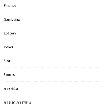
Finance
Gambling
Lottery
Poker
Slot
Sports
การพนัน
การเล่นการพนัน