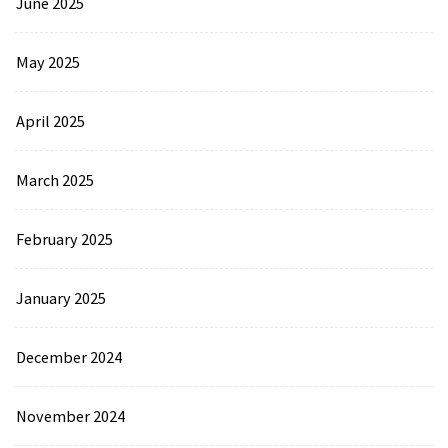
June 2025
May 2025
April 2025
March 2025
February 2025
January 2025
December 2024
November 2024