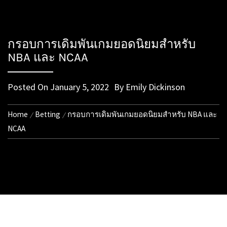
กรอบการเดิมพันเกมยอดนิยมสำหรับ
NBA และ NCAA
Posted On
January 5, 2022
By
Emily Dickinson
Home
Betting
กรอบการเดิมพันเกมยอดนิยมสำหรับ NBA และ
NCAA