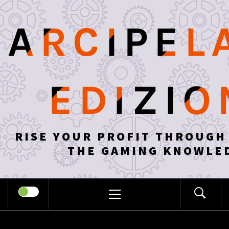
Skip
to
ARCIPEL
content
EDIZIO
RISE YOUR PROFIT THROUGH
THE GAMING KNOWLE
PRIMARY
MENU