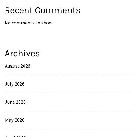
Recent Comments
No comments to show.
Archives
August 2026
July 2026
June 2026
May 2026