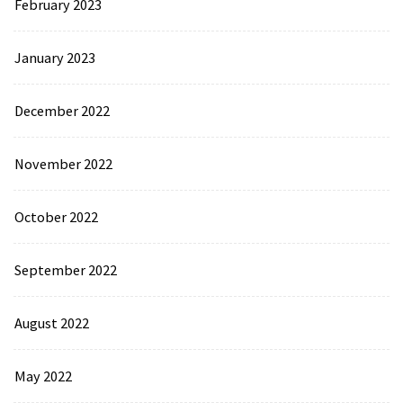
February 2023
January 2023
December 2022
November 2022
October 2022
September 2022
August 2022
May 2022