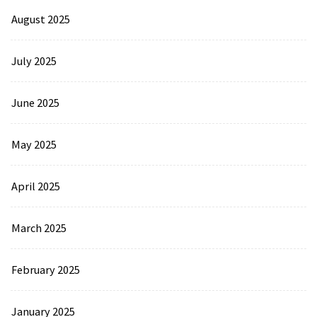
August 2025
July 2025
June 2025
May 2025
April 2025
March 2025
February 2025
January 2025