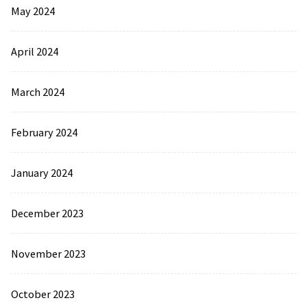
May 2024
April 2024
March 2024
February 2024
January 2024
December 2023
November 2023
October 2023